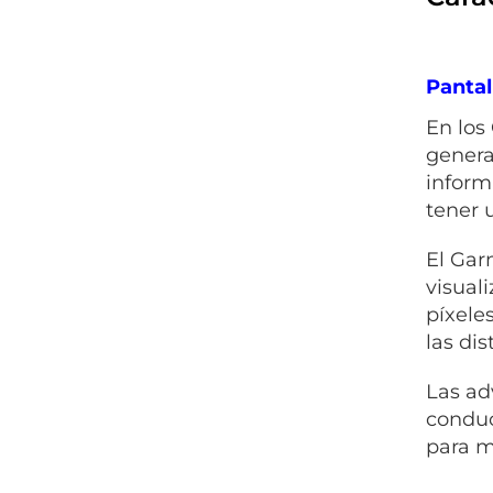
Pantal
En los
genera
inform
tener 
El Gar
visual
píxeles
las dis
Las ad
conduc
para m