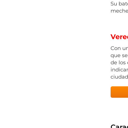
Su bat
mecher
Vered
Con un
que se
de los
indica
ciudad
Carac