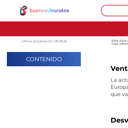
Este sitio
Última actualización: 09.08.26
más infor
CONTENIDO
Venta
La act
Europa
que va
Desv