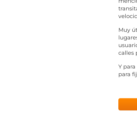
mencio
transi
veloci
Muy út
lugare
usuari
calles 
Y para
para f