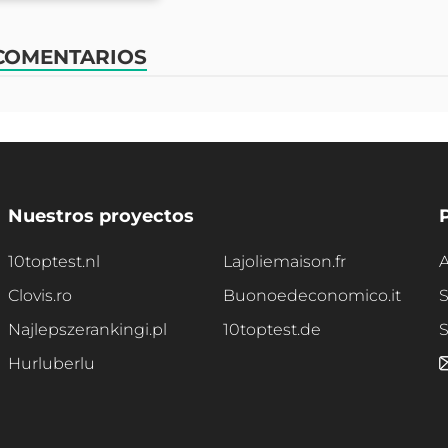
COMENTARIOS
Nuestros proyectos
10toptest.nl
Lajoliemaison.fr
A
Clovis.ro
Buonoedeconomico.it
S
Najlepszerankingi.pl
10toptest.de
Hurluberlu