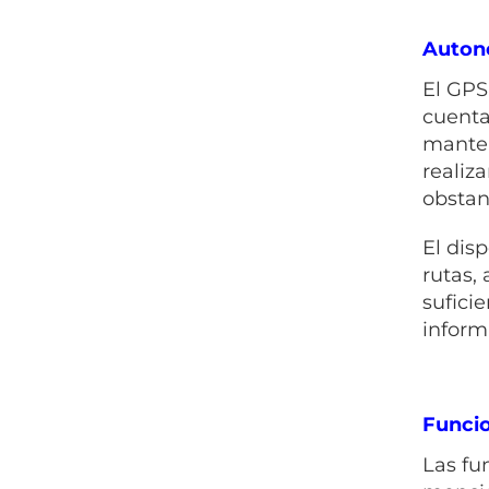
Auton
El GPS
cuenta
manten
realiz
obstan
El dis
rutas,
sufici
inform
Funcio
Las fu