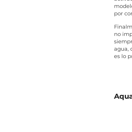
modelo
por co
Finalm
no imp
siempr
agua, 
es lo 
Aqua