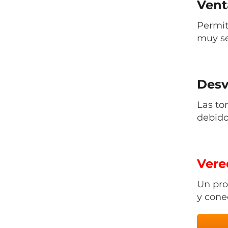
Vent
Permit
muy sen
Desv
Las to
debido
Vered
Un pro
y cone