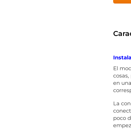
Carac
Instal
El mod
cosas,
en una
corres
La con
conect
poco d
empeza