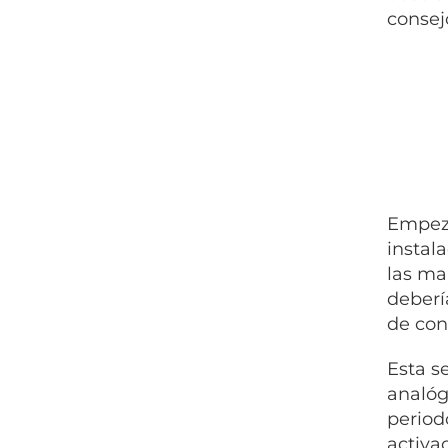
consej
Empeza
instal
las ma
deberí
de con
Esta s
analógi
period
activa