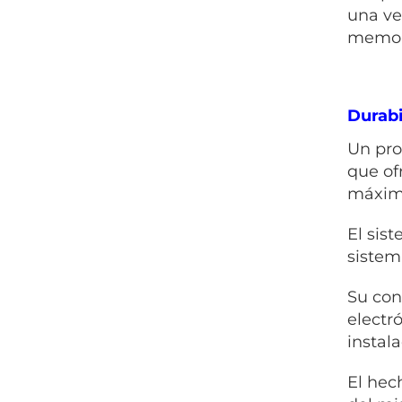
una ve
memori
Durabi
Un pro
que of
máximo
El sis
sistem
Su con
electr
instala
El hec