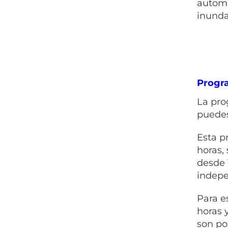
automá
inunda
Progr
La pro
puedes
Esta p
horas,
desde 
indepe
Para e
horas 
son po