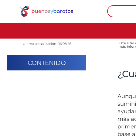
Este sitio
Última actualización: 06.08.26
más infor
CONTENIDO
¿Cu
Aunque
sumini
ayudan
más ad
primer
base a