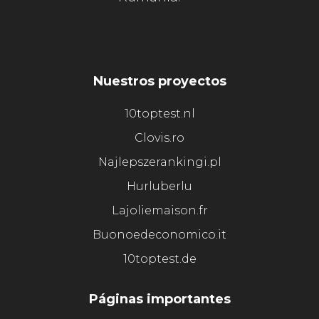
Nuestros proyectos
10toptest.nl
Clovis.ro
Najlepszerankingi.pl
Hurluberlu
Lajoliemaison.fr
Buonoedeconomico.it
10toptest.de
Páginas importantes