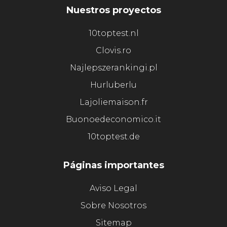
Nuestros proyectos
10toptest.nl
Clovis.ro
Najlepszerankingi.pl
Hurluberlu
Lajoliemaison.fr
Buonoedeconomico.it
10toptest.de
Páginas importantes
Aviso Legal
Sobre Nosotros
Sitemap