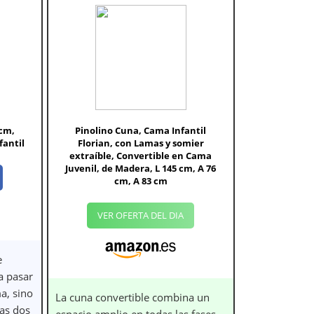
 cm,
Pinolino Cuna, Cama Infantil
fantil
Florian, con Lamas y somier
extraíble, Convertible en Cama
Juvenil, de Madera, L 145 cm, A 76
cm, A 83 cm
VER OFERTA DEL DIA
e
a pasar
a, sino
La cuna convertible combina un
las dos
espacio amplio en todas las fases,