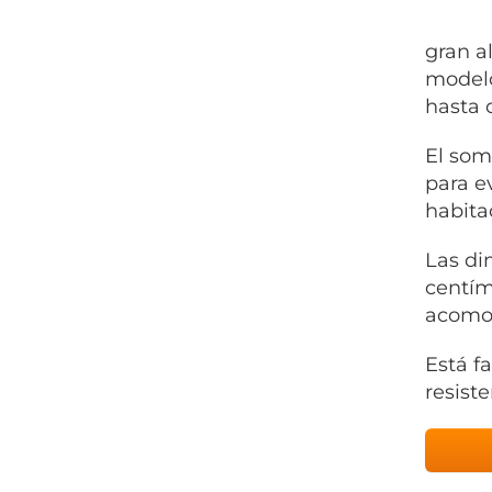
gran a
modelo
hasta 
El som
para e
habita
Las di
centím
acomod
Está f
resist