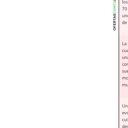
CONCLUSIÓN
lo
70 
un
OFERTAS
de
La
cu
un
co
su
mo
mu
Un
ev
cu
de