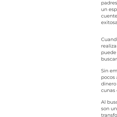
padres
un esp
cuente
exitosa
Cuando
realiz
puede 
buscar
Sin em
pocos 
dinero
cunas 
Al bus
son un
transf