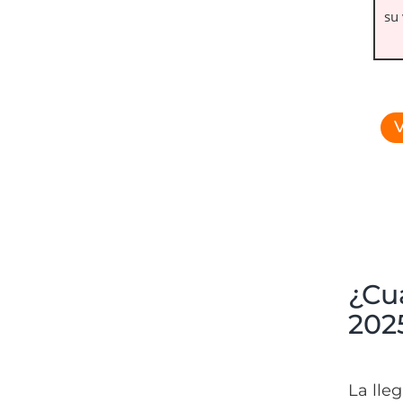
su 
V
¿Cu
202
La lle