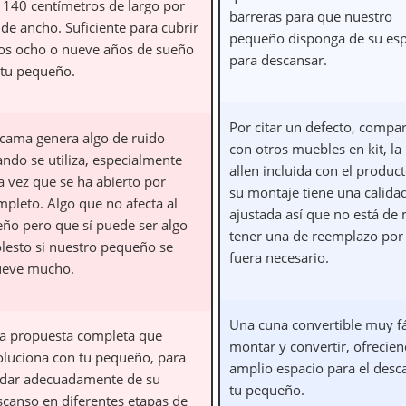
s 140 centímetros de largo por
barreras para que nuestro
de ancho. Suficiente para cubrir
pequeño disponga de su esp
os ocho o nueve años de sueño
para descansar.
 tu pequeño.
Por citar un defecto, compa
 cama genera algo de ruido
con otros muebles en kit, la 
ando se utiliza, especialmente
allen incluida con el produc
a vez que se ha abierto por
su montaje tiene una calid
mpleto. Algo que no afecta al
ajustada así que no está de
eño pero que sí puede ser algo
tener una de reemplazo por 
lesto si nuestro pequeño se
fuera necesario.
eve mucho.
Una cuna convertible muy fá
a propuesta completa que
montar y convertir, ofrecie
oluciona con tu pequeño, para
amplio espacio para el desc
idar adecuadamente de su
tu pequeño.
scanso en diferentes etapas de