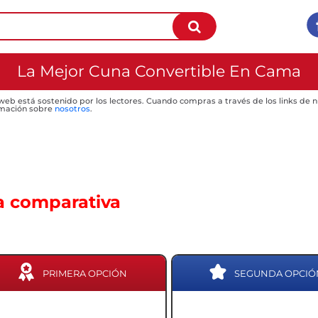
La Mejor Cuna Convertible En Cama
 web está sostenido por los lectores. Cuando compras a través de los links de
mación sobre
nosotros
.
a comparativa
PRIMERA OPCIÓN
SEGUNDA OPCIÓ