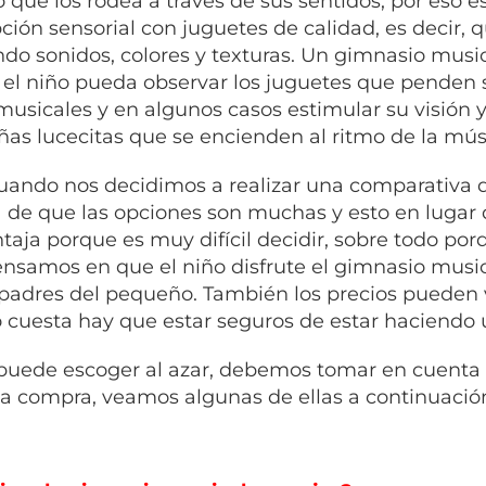
que los rodea a través de sus sentidos, por eso es
ción sensorial con juguetes de calidad, es decir, q
ando sonidos, colores y texturas. Un gimnasio mus
el niño pueda observar los juguetes que penden
musicales y en algunos casos estimular su visión
as lucecitas que se encienden al ritmo de la mús
uando nos decidimos a realizar una comparativa 
 de que las opciones son muchas y esto en lugar d
taja porque es muy difícil decidir, sobre todo porq
ensamos en que el niño disfrute el gimnasio musi
 padres del pequeño. También los precios pueden
 cuesta hay que estar seguros de estar haciendo 
puede escoger al azar, debemos tomar en cuenta u
la compra, veamos algunas de ellas a continuació