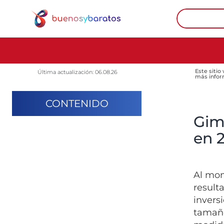
Este sitio
Última actualización: 06.08.26
más infor
CONTENIDO
Gim
en 
Al mom
result
invers
tamaño