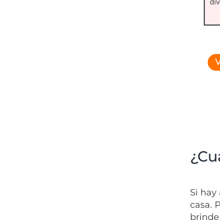
div
V
¿Cu
Si hay 
casa. 
brinde