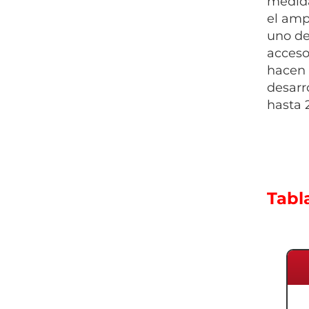
medida
el amp
uno de
acceso
hacen 
desarr
hasta 
Tabl