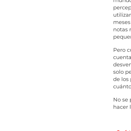
mundo 
percep
utiliz
meses 
notas 
pequeñ
Pero c
cuenta
desven
solo p
de los
cuánto
No se 
hacer 