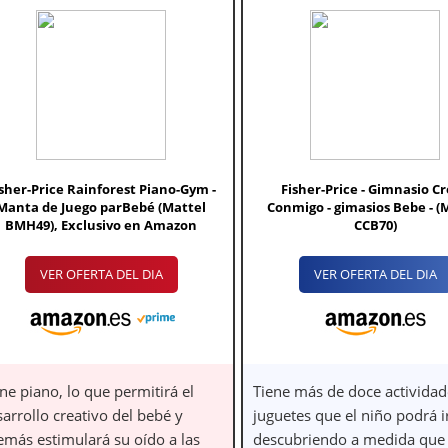
sher-Price Rainforest Piano-Gym -
Fisher-Price - Gimnasio C
Manta de Juego parBebé (Mattel
Conmigo - gimasios Bebe - (
BMH49), Exclusivo en Amazon
CCB70)
VER OFERTA DEL DIA
VER OFERTA DEL DIA
ne piano, lo que permitirá el
Tiene más de doce actividad
arrollo creativo del bebé y
juguetes que el niño podrá i
emás estimulará su oído a las
descubriendo a medida que