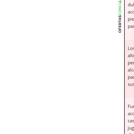
CONCLUSIÓN
du
aco
OFERTAS
pi
par
Lo
alt
pe
al
pa
sus
Fu
ac
cas
ju