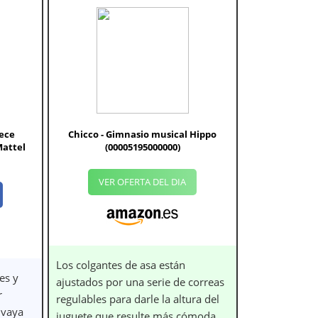
rece
Chicco - Gimnasio musical Hippo
Mattel
(00005195000000)
VER OFERTA DEL DIA
Los colgantes de asa están
es y
ajustados por una serie de correas
r
regulables para darle la altura del
 vaya
juguete que resulte más cómoda