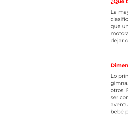
¿Qué t
La may
clasifi
que un
motora
dejar 
Dimen
Lo pri
gimnas
otros.
ser co
aventu
bebé p