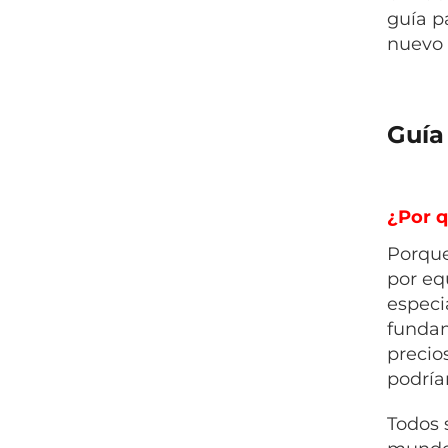
guía p
nuevo 
Guía
¿Por 
Porque
por eq
especi
fundam
precio
podría
Todos 