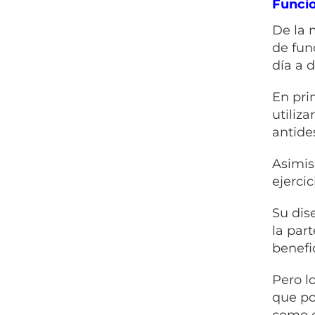
Funci
De la 
de fun
día a d
En pri
utiliz
antide
Asimis
ejerci
Su dis
la par
benefi
Pero l
que po
como d