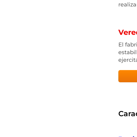
realiza
Vere
El fab
estabi
ejercit
Carac