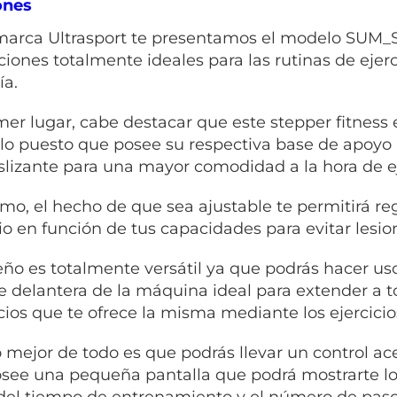
ones
marca Ultrasport te presentamos el modelo SUM_S
ciones totalmente ideales para las rutinas de eje
ía.
mer lugar, cabe destacar que este stepper fitness
arlo puesto que posee su respectiva base de apoyo
slizante para una mayor comodidad a la hora de ej
mo, el hecho de que sea ajustable te permitirá reg
cio en función de tus capacidades para evitar lesio
eño es totalmente versátil ya que podrás hacer us
te delantera de la máquina ideal para extender a 
cios que te ofrece la misma mediante los ejercicios
o mejor de todo es que podrás llevar un control ac
see una pequeña pantalla que podrá mostrarte los
el tiempo de entrenamiento y el número de paso