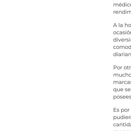
médico
rendim
A la h
ocasió
divers
comodi
diaria
Por ot
muchos
marcas
que se
posees
Es por
pudier
cantid