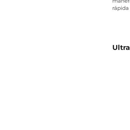
manera
rápida 
Ultr