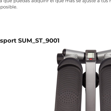
 que puedas adquirir el que más se ajuste a tus 
posible.
asport SUM_ST_9001