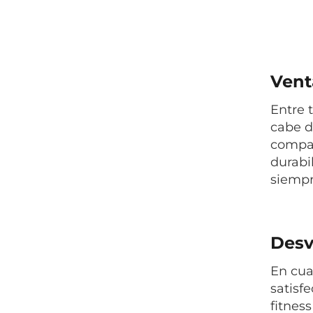
Venta
Entre 
cabe d
compac
durabi
siempr
Desv
En cua
satisf
fitnes