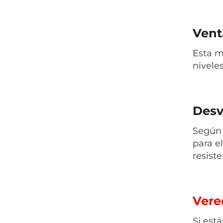
Venta
Esta m
nivele
Desv
Según 
para e
resiste
Vered
Si est