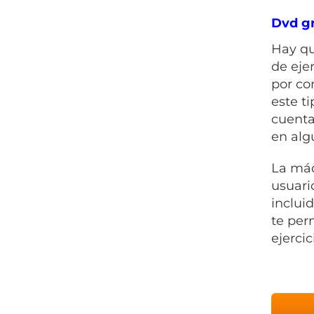
Dvd gr
Hay qu
de eje
por co
este t
cuenta
en alg
La
máq
usuari
inclui
te per
ejerci