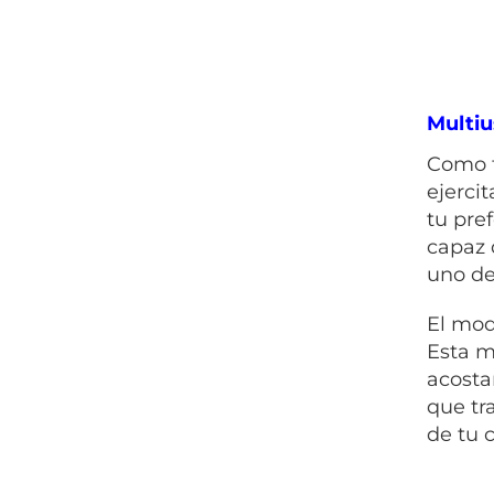
Multi
Como f
ejerci
tu pre
capaz 
uno de
El mod
Esta m
acosta
que tr
de tu 