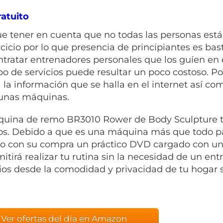
atuito
e tener en cuenta que no todas las personas está
rcicio por lo que presencia de principiantes es b
ntratar entrenadores personales que los guíen en e
ipo de servicios puede resultar un poco costoso. 
 la información que se halla en el internet así co
unas máquinas.
uina de remo
BR3010 Rower de Body Sculpture ti
os. Debido a que es una máquina más que todo par
do con su compra un práctico DVD cargado con un 
mitirá realizar tu rutina sin la necesidad de un ent
cios desde la comodidad y privacidad de tu hogar 
Ver ofertas del día en Amazon