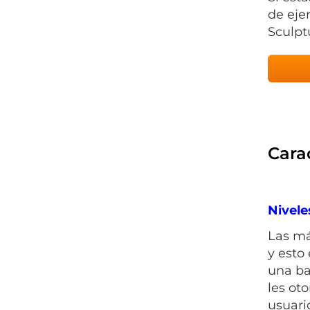
de eje
Sculpt
Carac
Nivele
Las má
y esto
una ba
les oto
usuari