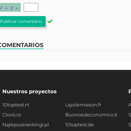
Publicar comentario
COMENTARIOS
Nuestros proyectos
10toptest.nl
Lajoliemaison.fr
A
Clovis.ro
Buonoedeconomico.it
S
Najlepszerankingi.pl
10toptest.de