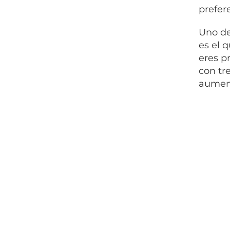
prefer
Uno de
es el 
eres p
con tr
aument