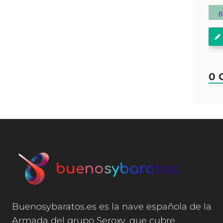
0 
Buenosybaratos.es es la nave española de la
Armada del grupo Seroxy, que cubre