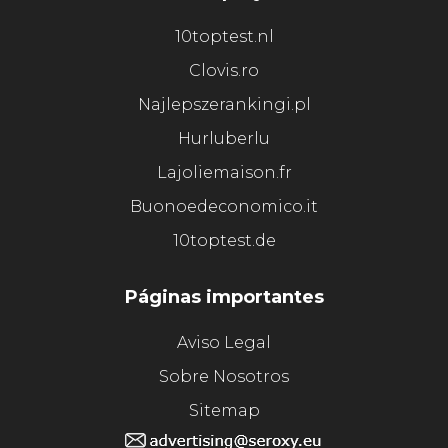
10toptest.nl
Clovis.ro
Najlepszerankingi.pl
Hurluberlu
Lajoliemaison.fr
Buonoedeconomico.it
10toptest.de
Páginas importantes
Aviso Legal
Sobre Nosotros
Sitemap