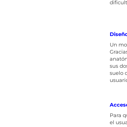
dificu
Diseñ
Un mod
Gracia
anatóm
sus do
suelo 
usuari
Acceso
Para q
el usu