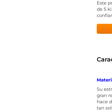
Este p
de 5 k
confia
Carac
Materi
Su est
gran r
hace d
tan so