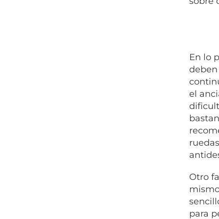
sobre 
En lo 
deben 
contin
el anc
dificu
bastan
recome
ruedas
antide
Otro f
mismo 
sencil
para p