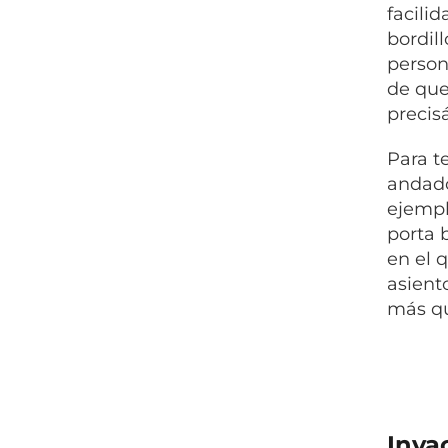
facilid
bordil
person
de que
precis
Para t
andado
ejempl
porta 
en el 
asient
más qu
Inva