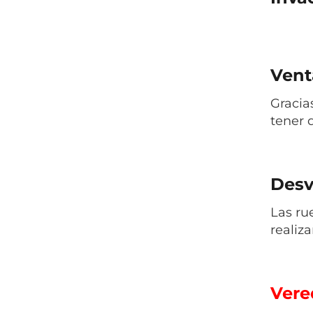
Venta
Gracias
tener 
Desv
Las ru
realiza
Vered