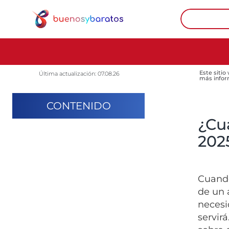
Este sitio
Última actualización: 07.08.26
más infor
CONTENIDO
¿Cu
202
Cuando
de un 
necesi
servir