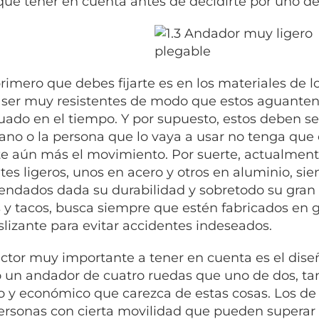
qué tener en cuenta antes de decidirte por uno d
primero que debes fijarte es en los materiales de l
ser muy resistentes de modo que estos aguanten 
uado en el tiempo. Y por supuesto, estos deben se
iano o la persona que lo vaya a usar no tenga qu
lte aún más el movimiento. Por suerte, actualmen
tes ligeros, unos en acero y otros en aluminio, si
ndados dada su durabilidad y sobretodo su gran 
 y tacos, busca siempre que estén fabricados en
slizante para evitar accidentes indeseados.
actor muy importante a tener en cuenta es el diseñ
un andador de cuatro ruedas que uno de dos, t
lo y económico que carezca de estas cosas. Los d
ersonas con cierta movilidad que pueden superar b