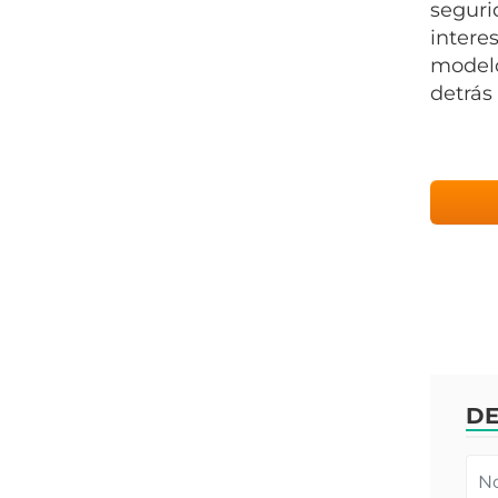
seguri
intere
modelo
detrás
DE