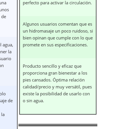
una
perfecto para activar la circulación.
 unos
o de
Algunos usuarios comentan que es
un hidromasaje un poco ruidoso, si
bien opinan que cumple con lo que
el agua,
promete en sus especificaciones.
ner la
suario
on
Producto sencillo y eficaz que
proporciona gran bienestar a los
pies cansados. Óptima relación
calidad/precio y muy versátil, pues
olo
existe la posibilidad de usarlo con
saje de
o sin agua.
 la