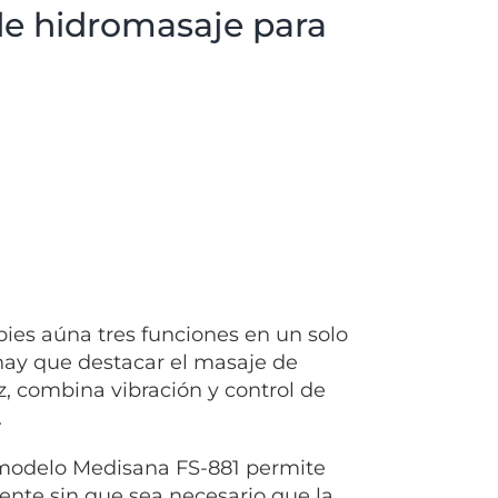
de hidromasaje para
pies aúna tres funciones en un solo
 hay que destacar el masaje de
z, combina vibración y control de
.
 modelo Medisana FS-881 permite
ente sin que sea necesario que la