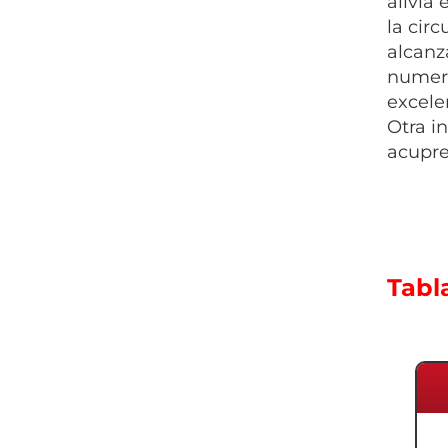
alivia
la cir
alcanz
numero
excele
Otra i
acupre
Tabl