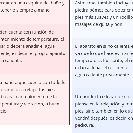
ardar en una esquina del baño y
Asimismo, también incluye 
í tenerlo siempre a mano.
piedra pómez para obtener
pies más suaves y un rodill
masajes de quita y pon.
 bien cuenta con función de
ntenimiento de temperatura, el
uario deberá añadir el agua
El aparato en sí no calienta 
iente, es decir, el propio aparato
ya que lo que hace es mante
la calienta.
temperatura. Por tanto, el u
deberá llenar el recipiente c
agua caliente previamente.
a bañera que cuenta con todo lo
esario para relajar los pies:
rbujas, mantenimiento de la
Un producto eficaz que no s
mperatura y vibración, a buen
piensa en la relajación y ma
cio.
pies, sino también en lo que
vendrá después, es decir, en
pedicura.