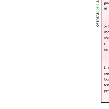
CONCLUSIÓN
gu
as
OFERTAS
Si
ma
us
cal
no 
Un
nec
bu
te
pre