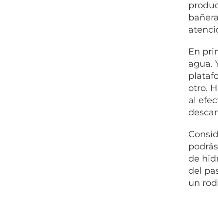
produc
bañera
atenci
En prim
agua. 
plataf
otro. 
al efe
descan
Consid
podrás
de hid
del pa
un rodi