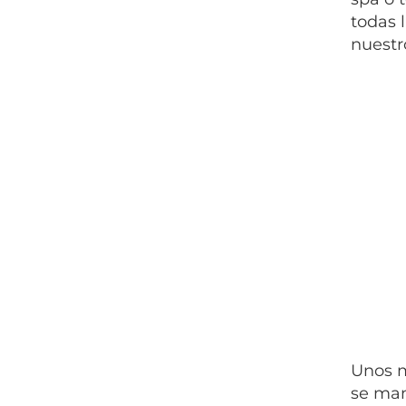
todas 
nuestr
Unos m
se man