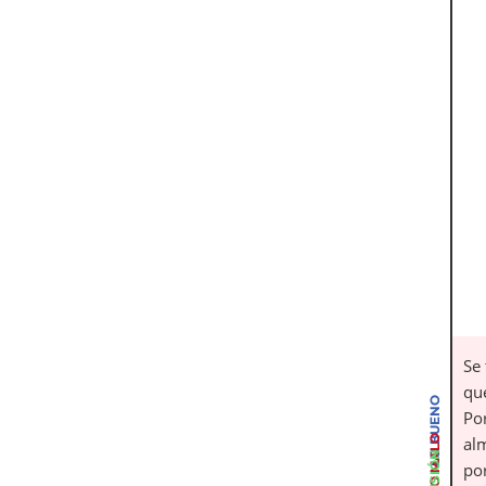
Se 
que
LO BUENO
Po
LO MALO
alm
por