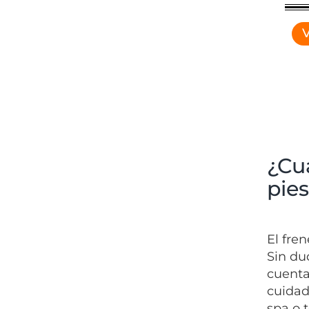
V
¿Cu
pie
El fre
Sin du
cuenta
cuidad
spa o 