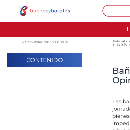
L
Este sitio
Última actualización: 06.08.26
más infor
CONTENIDO
Bañ
Opin
Las ba
jornad
bienes
impedi