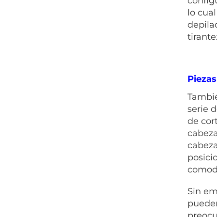
configu
lo cua
depila
tirante
Piezas
Tambié
serie 
de cor
cabeza
cabeza
posici
comodi
Sin em
pueden
preocu