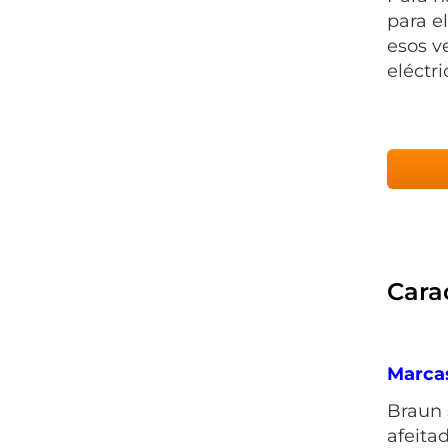
para e
esos v
eléctri
Carac
Marca
Braun 
afeita