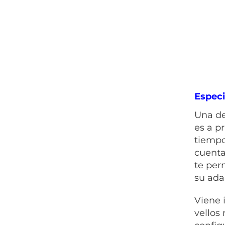
Especi
Una de
es a p
tiempo
cuenta
te per
su ada
Viene 
vellos