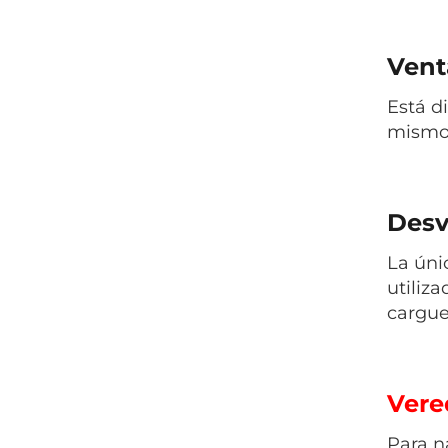
Venta
Está d
mismo 
Desv
La úni
utiliz
cargue 
Vered
Para n