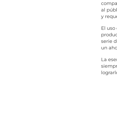
compañ
al púb
y requ
El uso
produc
serie 
un aho
La ese
siempr
lograr