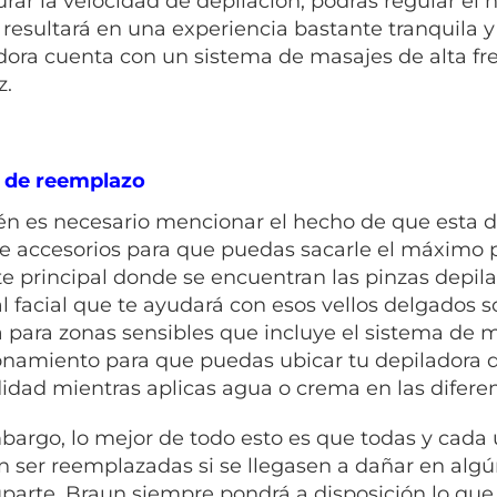
rar la velocidad de depilación, podrás regular el ni
l resultará en una experiencia bastante tranquila y
dora cuenta con un sistema de masajes de alta fr
z.
 de reemplazo
n es necesario mencionar el hecho de que esta d
de accesorios para que puedas sacarle el máximo
te principal donde se encuentran las pinzas depilad
l facial que te ayudará con esos vellos delgados s
 para zonas sensibles que incluye el sistema de m
onamiento para que puedas ubicar tu depiladora 
dad mientras aplicas agua o crema en las diferen
bargo, lo mejor de todo esto es que todas y cada
 ser reemplazadas si se llegasen a dañar en alg
parte, Braun siempre pondrá a disposición lo que 