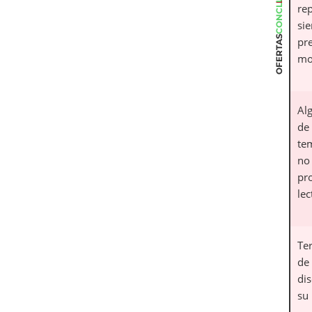
CONCLUSIÓN
re
si
OFERTAS
pr
mo
Al
de
te
no 
pr
lec
Te
de
di
su