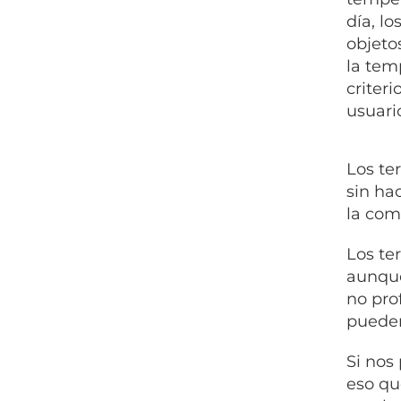
día, l
objeto
la tem
criter
usuari
Los te
sin ha
la com
Los te
aunque
no pro
pueden
Si nos
eso qu