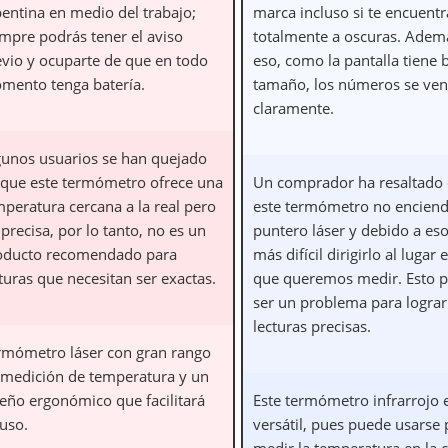
pentina en medio del trabajo;
marca incluso si te encuentr
empre podrás tener el aviso
totalmente a oscuras. Adem
evio y ocuparte de que en todo
eso, como la pantalla tiene
mento tenga batería.
tamaño, los números se ve
claramente.
gunos usuarios se han quejado
 que este termómetro ofrece una
Un comprador ha resaltado
mperatura cercana a la real pero
este termómetro no enciend
precisa, por lo tanto, no es un
puntero láser y debido a eso
oducto recomendado para
más difícil dirigirlo al lugar 
turas que necesitan ser exactas.
que queremos medir. Esto 
ser un problema para lograr
lecturas precisas.
rmómetro láser con gran rango
 medición de temperatura y un
seño ergonómico que facilitará
Este termómetro infrarrojo
 uso.
versátil, pues puede usarse 
medir la temperatura en la c