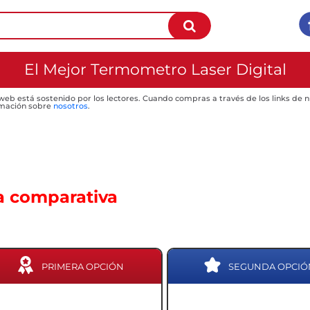
El Mejor Termometro Laser Digital
 web está sostenido por los lectores. Cuando compras a través de los links de
mación sobre
nosotros
.
a comparativa
PRIMERA OPCIÓN
SEGUNDA OPCIÓ