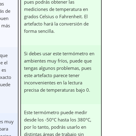
pues podrás obtener las
as
mediciones de temperatura en
ás de
grados Celsius o Fahrenheit. El
 buen
artefacto hará la conversión de
n más
forma sencilla.
Si debes usar este termómetro en
 que
ambientes muy fríos, puede que
e el
tengas algunos problemas, pues
 es
este artefacto parece tener
exacto
inconvenientes en la lectura
puede
precisa de temperaturas bajo 0.
Este termómetro puede medir
desde los -50ºC hasta los 380ºC,
 es muy
por lo tanto, podrás usarlo en
para
distintas áreas de trabajo sin
ocina,