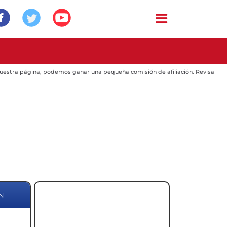
 nuestra página, podemos ganar una pequeña comisión de afiliación. Revisa
N