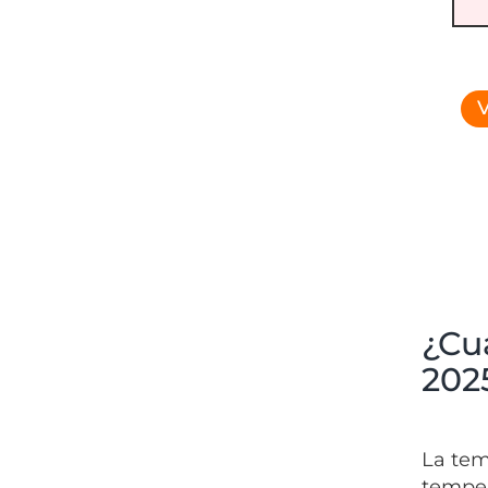
V
¿Cuá
202
La tem
temper