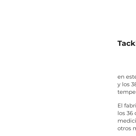
Tack
en este
y los 
temper
El fab
los 36
medici
otros 