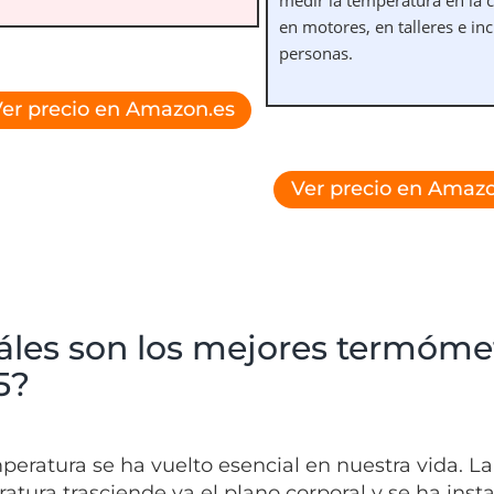
en motores, en talleres e in
personas.
er precio en Amazon.es
Ver precio en Amazo
les son los mejores termómetr
5?
peratura se ha vuelto esencial en nuestra vida. La
atura trasciende ya el plano corporal y se ha insta