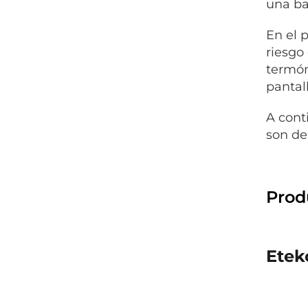
una ba
En el 
riesgo
termóm
pantal
A cont
son de
Prod
Etek