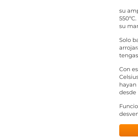
su amp
550ºC.
su man
Solo b
arroja
tengas
Con es
Celsiu
hayan 
desde 
Funcio
desven