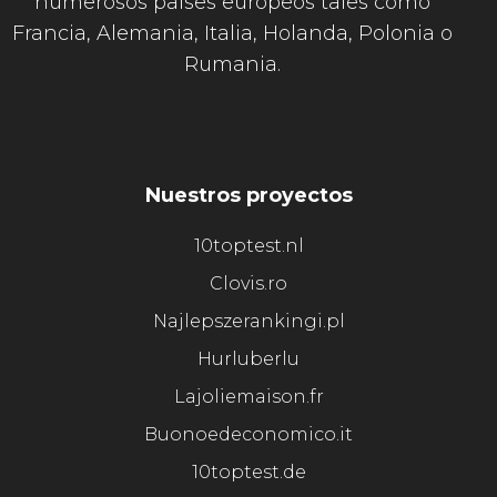
numerosos países europeos tales como
Francia, Alemania, Italia, Holanda, Polonia o
Rumania.
Nuestros proyectos
10toptest.nl
Clovis.ro
Najlepszerankingi.pl
Hurluberlu
Lajoliemaison.fr
Buonoedeconomico.it
10toptest.de