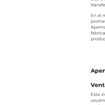
transf
En el 
promet
Apeman
fabric
produc
Ape
Venta
Esta v
usuari