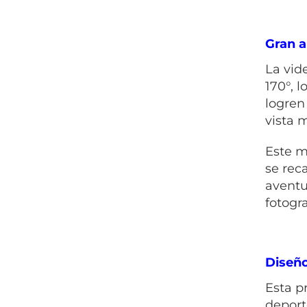
Gran a
La vid
170°, 
logren
vista 
Este m
se rec
aventu
fotogra
Diseñ
Esta p
deport