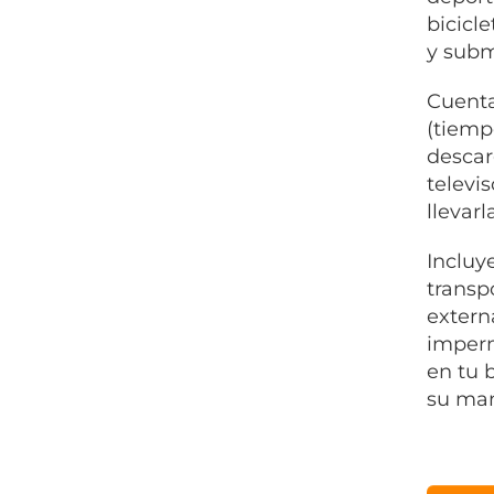
bicicl
y subm
Cuenta
(tiemp
descar
televi
llevar
Incluy
transp
extern
imperm
en tu 
su man