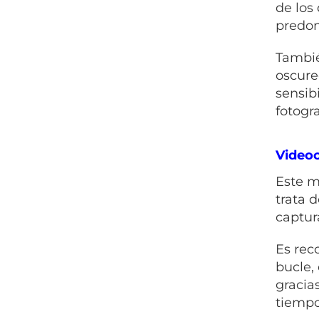
de los
predom
Tambié
oscure
sensib
fotogra
Video
Este m
trata 
captur
Es rec
bucle,
gracia
tiempo