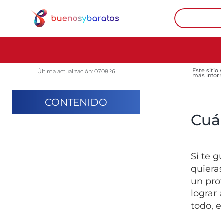
Este sitio
Última actualización: 07.08.26
más infor
CONTENIDO
Cuá
Si te 
quiera
un pro
lograr
todo, 