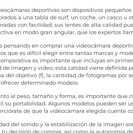
deocámaras deportivas son dispositivos pequeños 
orados a una tabla de surf, un coche, un casco u o
eradas con facilidad; sus lentes de alta calidad 
ctiva en modo gran angular, que los expertos llam
ás pensando en comprar una videocámara deportiva
s que es difícil elegir entre tantas marcas y mode
comparativa es importante que incluyas en primer
d de imagen y video; esta calidad viene definida p
 del objetivo (f), la cantidad de fotogramas por s
ofrecer determinado modelo.
nto al peso, tamaño y forma, es importante que 
cil su portabilidad. Algunos modelos pueden ser usa
erciórate de que la videocámara elegida cuente co
idad del sonido y la estabilización de la imagen 
n tu decisión de compra, así como la autonomía de 