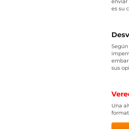
enviar
es su 
Desv
Según 
imperm
embarg
sus op
Vered
Una al
format