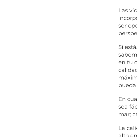
Las vi
incorp
ser op
perspe
Si est
sabemo
en tu 
calida
máxima
pueda 
En cua
sea fá
mar; c
La cal
alto e