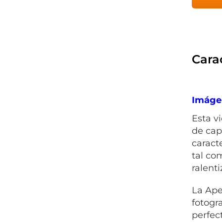
Carac
Imágen
Esta v
de cap
caract
tal co
ralent
La Ape
fotogr
perfect