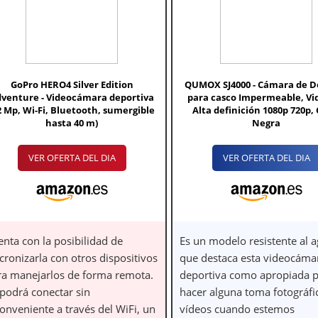
GoPro HERO4 Silver Edition
QUMOX SJ4000 - Cámara de D
venture - Videocámara deportiva
para casco Impermeable, Vi
2 Mp, Wi-Fi, Bluetooth, sumergible
Alta definición 1080p 720p, 
hasta 40 m)
Negra
VER OFERTA DEL DIA
VER OFERTA DEL DIA
enta con la posibilidad de
Es un modelo resistente al a
cronizarla con otros dispositivos
que destaca esta videocáma
ra manejarlos de forma remota.
deportiva como apropiada 
 podrá conectar sin
hacer alguna toma fotográfi
onveniente a través del WiFi, un
vídeos cuando estemos