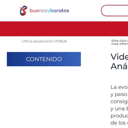
Este sitio
Última actualización: 07.08.26
más infor
Vid
CONTENIDO
Anál
La evo
y peso
consig
y una 
produc
de los