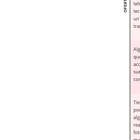
OFERTAS
te
tec
un
tra
Al
qu
ac
su
co
Ti
po
alg
re
fot
ma