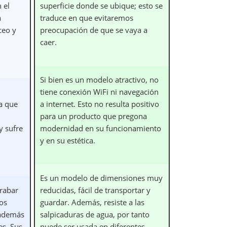
 el
superficie donde se ubique; esto se
a
traduce en que evitaremos
ceo y
preocupación de que se vaya a
caer.
Si bien es un modelo atractivo, no
tiene conexión WiFi ni navegación
 a que
a internet. Esto no resulta positivo
para un producto que pregona
y sufre
modernidad en su funcionamiento
y en su estética.
Es un modelo de dimensiones muy
rabar
reducidas, fácil de transportar y
os
guardar. Además, resiste a las
 además
salpicaduras de agua, por tanto
es. Sus
puede ser usada en diferentes