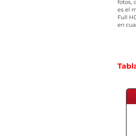
fotos,
es el 
Full H
en cua
Tabl