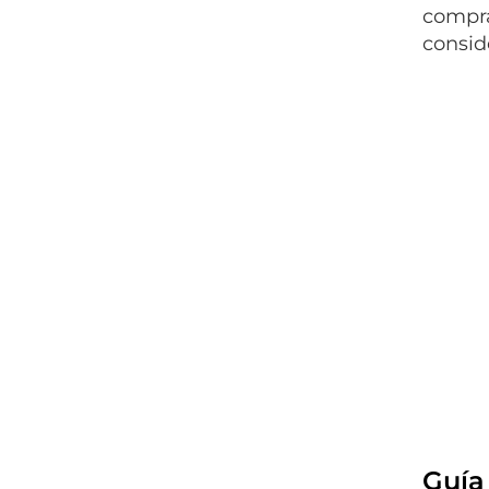
compra
consid
Guía