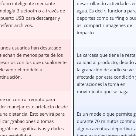
léfono inteligente mediante
desarrollando actividades en
nología Bluetooth o a través de
agua. Es decir, funciona par
 puerto USB para descargar y
deportes como surfing o bu
nsferir archivos.
así compartir imágenes de
impacto.
gunos usuarios han destacado
e echan de menos parte de los
La carcasa que tiene le resta
cesorios con los que usualmente
calidad al producto, debido
ele venir el modelo a
la grabación de audio se ve
ntinuación.
afectada por esta condición 
alteraciones la toma en
movimiento que se haga.
ene un control remoto para
der manejar este artefacto desde
una distancia. Esto servirá para
Es un modelo que permite g
alizar grabaciones o tomas
durante 70 minutos continu
ográficas significativas y darles
alguna aventura deportiva,
yor estabilidad.
tiene baterías intercambiabl