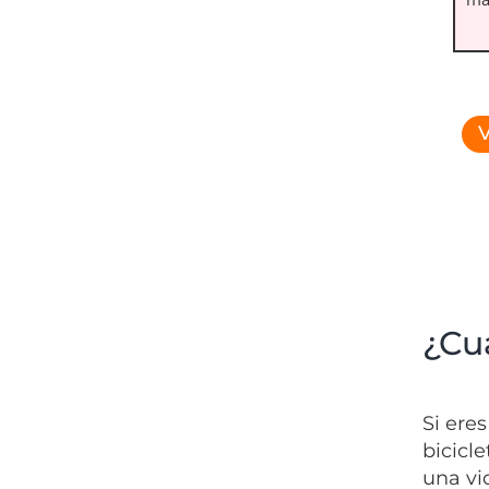
V
¿Cu
Si ere
bicicl
una vi