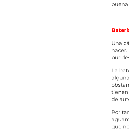
buena 
Baterí
Una cá
hacer.
puedes
La bat
alguna
obstan
tienen
de aut
Por ta
aguant
que no