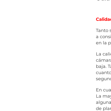
Calida
Tanto 
a cons
en la 
La cal
cámara
baja. 
cuanto
segund
En cua
La may
alguna
de pla