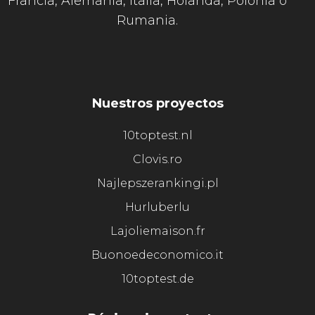
Francia, Alemania, Italia, Holanda, Polonia o
Rumania.
Nuestros proyectos
10toptest.nl
Clovis.ro
Najlepszerankingi.pl
Hurluberlu
Lajoliemaison.fr
Buonoedeconomico.it
10toptest.de