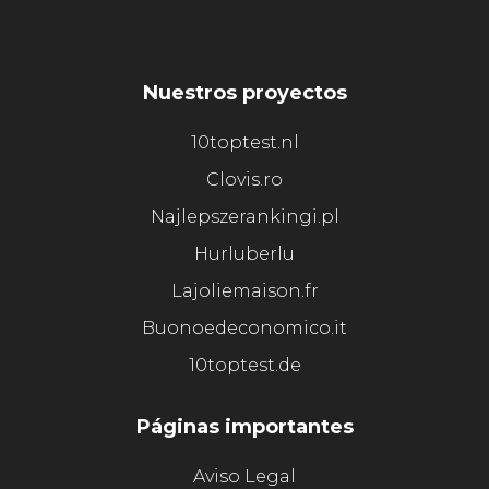
Nuestros proyectos
10toptest.nl
Clovis.ro
Najlepszerankingi.pl
Hurluberlu
Lajoliemaison.fr
Buonoedeconomico.it
10toptest.de
Páginas importantes
Aviso Legal