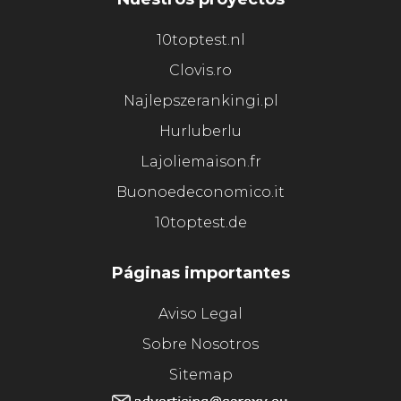
10toptest.nl
Clovis.ro
Najlepszerankingi.pl
Hurluberlu
Lajoliemaison.fr
Buonoedeconomico.it
10toptest.de
Páginas importantes
Aviso Legal
Sobre Nosotros
Sitemap