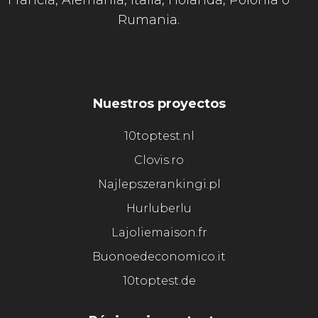
Francia, Alemania, Italia, Holanda, Polonia o
Rumania.
Nuestros proyectos
10toptest.nl
Clovis.ro
Najlepszerankingi.pl
Hurluberlu
Lajoliemaison.fr
Buonoedeconomico.it
10toptest.de