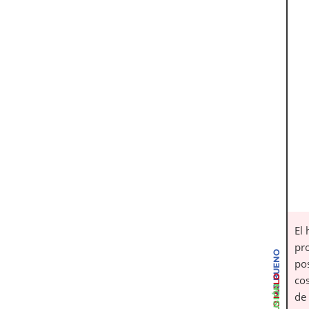
El 
pr
LO BUENO
po
LO MALO
cos
de