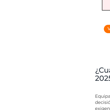
V
¿Cuá
202
Equipa
decisi
exigen