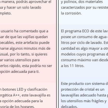
a manera, podrás aprovechar el
y polinox, dos materiales
ua y hacer un solo lavado
caracterizados por su resist
mpleto.
la corrosión.
 usuario ha comentado que a
El programa ECO de este lava
ar de que las vajillas quedan
posee un consumo de agua 
pecables, este artefacto puede
litros por ciclo de lavado. Es
marse algunos minutos más de
cantidad es algo mayor a ot
usual, por lo tanto, si quieres
modelos cuyos programas 
ar varios utensilios para
consumo máximo van desde
erlos rápido, esta podría no ser
a los 11 litros.
opción adecuada para ti.
Este producto con sistema d
n botones LED y clasificación
protección de cristal es un
rgética A++, este lavavajilla es
lavavajillas adecuado hasta 
a opción adecuada para la
los utensilios más frágiles y
yoría de los hogares.
delicados.