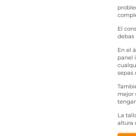
proble
comple
El con
debas 
En el 
panel 
cualqu
sepas 
Tambié
mejor 
tengan
La tal
altura