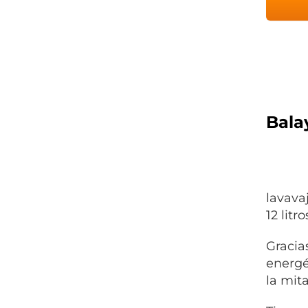
Bala
lavava
12 lit
Gracia
energé
la mit