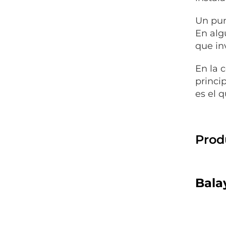
Un pun
En alg
que in
En la 
princi
es el 
Prod
Bala