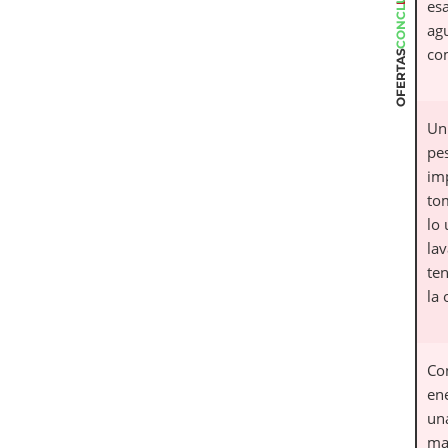
CONCLUSIÓN
es
ag
co
OFERTAS
Un
pes
im
to
lo 
lav
ten
la 
Co
ene
un
ma