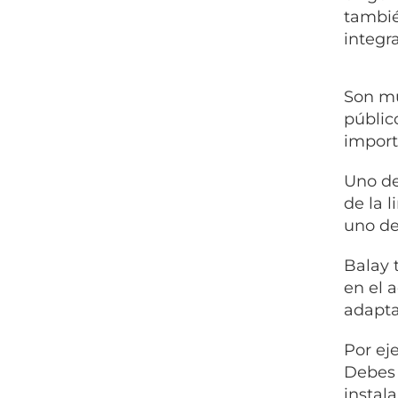
tambié
integr
Son mu
públic
import
Uno de
de la l
uno de
Balay 
en el 
adaptar
Por ej
Debes 
instal