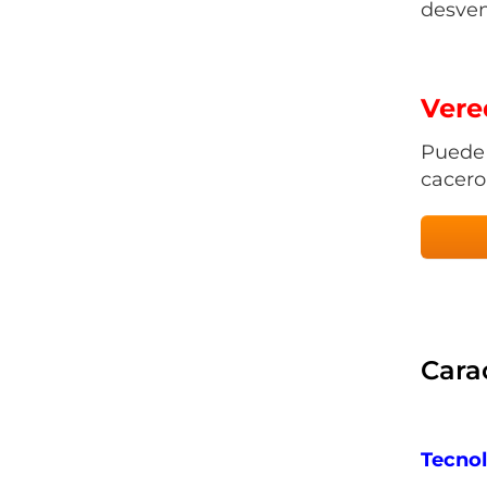
desven
Vered
Puede 
cacero
Carac
Tecnol