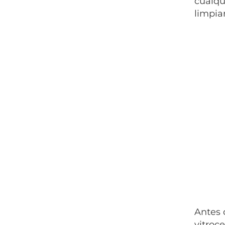
cualqu
limpiar
Antes 
vitroc