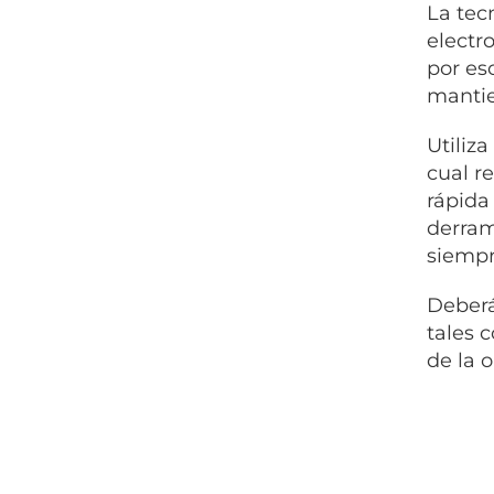
La tec
electr
por es
mantie
Utiliz
cual r
rápida 
derram
siempr
Deberá
tales 
de la 