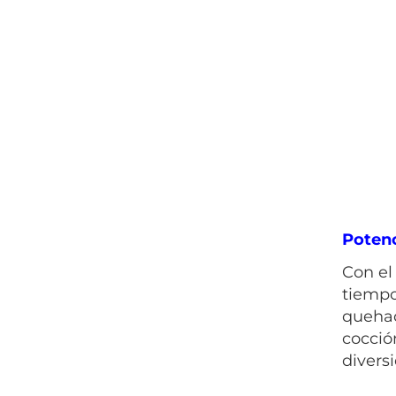
Poten
Con el
tiempo
quehac
cocció
divers