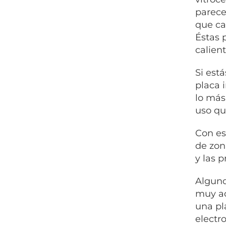
parece
que ca
Éstas 
calien
Si est
placa 
lo más
uso qu
Con es
de zon
y las 
Alguno
muy ac
una pl
electr