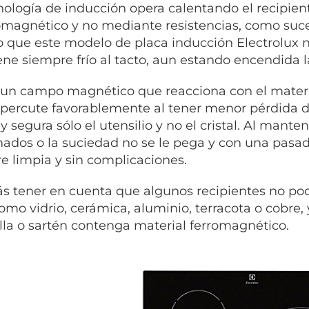
nología de inducción opera calentando el recipie
omagnético y no mediante resistencias, como suce
o que este modelo de placa inducción Electrolux no c
ne siempre frío al tacto, aun estando encendida l
a un campo magnético que reacciona con el materia
epercute favorablemente al tener menor pérdida 
y segura sólo el utensilio y no el cristal. Al mante
ados o la suciedad no se le pega y con una pasa
e limpia y sin complicaciones.
s tener en cuenta que algunos recipientes no podr
como vidrio, cerámica, aluminio, terracota o cobre
olla o sartén contenga material ferromagnético.