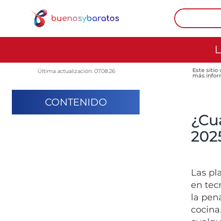
L
Este sitio
Última actualización: 07.08.26
más infor
CONTENIDO
¿Cuá
202
Las pl
en tec
la pen
cocina