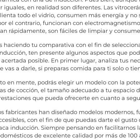
r iguales, en realidad son diferentes. Las vitroce
lienta todo el vidrio, consumen más energía y no 
por el contrario, funcionan con electromagnetismo y
tan rápidamente, son fáciles de limpiar y consum
ás haciendo tu comparativa con el fin de seleccio
inducción, ten presente algunos aspectos que pod
 acertada posible. En primer lugar, analiza tus ne
e vas a darle, si preparas comida para ti solo o ti
to en mente, podrás elegir un modelo con la pote
as de cocción, el tamaño adecuado a tu espacio d
prestaciones que pueda ofrecerte en cuanto a segu
s fabricantes han diseñado modelos modernos, fu
cesibles, con el fin de que puedas darte el gusto
aca inducción. Siempre pensando en facilitarnos la
odomésticos de excelente calidad por más de 100 