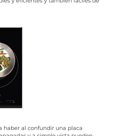
bles y eficientes y también fáciles de
 haber al confundir una placa
 apagadas y a simple vista pueden