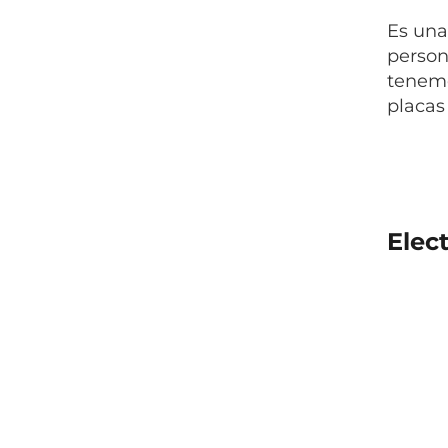
Es una
person
tenemo
placas
Elec