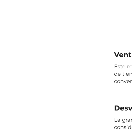
Venta
Este m
de tie
conven
Desv
La gra
consid