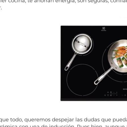
ier cocina, te ahorran energía, son seguras, confia
.
que todo, queremos despejar las dudas que pueda
erámica con una de inducción. Pues bien, aunque