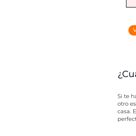
V
¿Cu
Si te 
otro e
casa. 
perfect