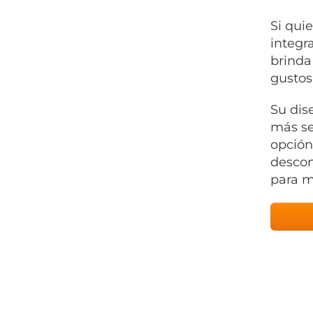
Si quie
integr
brinda
gustos
Su dis
más se
opción
descon
para m