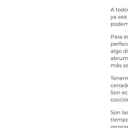
A todo
ya sea
podemo
Para e
perfec
algo d
abruma
más se
Tenemo
cerrad
Son ec
cocció
Son la
tiempo
grosor