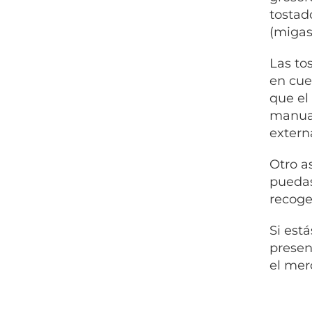
tostad
(migas
Las to
en cue
que el
manual
extern
Otro a
puedas
recoge
Si est
presen
el mer