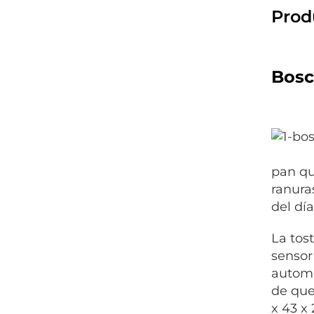
Prod
Bosc
pan qu
ranura
del día
La tos
sensor
automá
de que
x 43 x