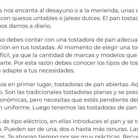
s nos encanta al desayuno o a la merienda, unas 
 con quesos untables o jaleas dulces. El pan tost
s darnos a diario.
so debes contar con una tostadora de pan adecuad
ción en tus tostadas. Al momento de elegir una t
ifícil, ya que la cantidad de marcas y modelos que
rte. Por esta razón debes conocer los tipos de tos
 adapte a tus necesidades.
s en primer lugar, tostadoras de pan abiertas. Aq
o. Son las tradicionales tostadoras planas y se po
onómicas, pero necesitas que estés pendiente del 
n uniforme. Luego tenemos las tostadoras de pan 
s de tipo eléctrico, en ellas introduces el pan y s
. Pueden ser de una, dos o hasta más ranuras. La
es. Te ahorran tiempo por ser muy prácticas. Recue