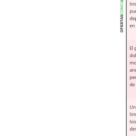
CONCLUSIÓN
tos
pu
OFERTAS
de
en
El 
do
mo
anc
per
de
Un 
lim
to
de