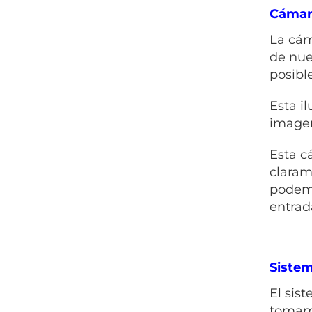
Cámar
La cám
de nue
posibl
Esta i
imagen
Esta c
claram
podemo
entrad
Sistem
El sis
tomamo