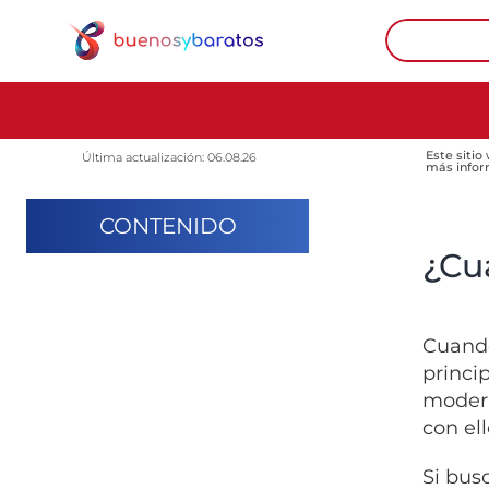
Este sitio
Última actualización: 06.08.26
más infor
CONTENIDO
¿Cu
Cuando
princi
modern
con el
Si bus