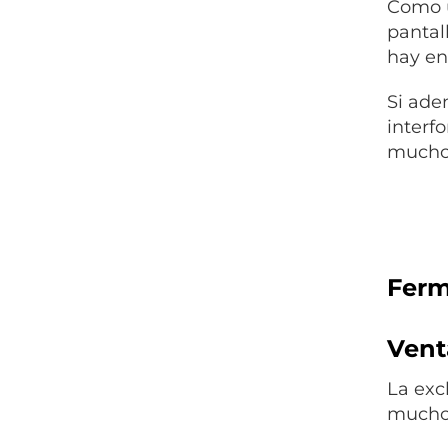
Como ú
pantal
hay en
Si ade
interf
mucho m
Ferm
Venta
La exc
mucho 