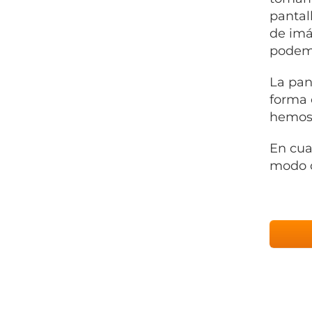
pantal
de imá
podemo
La pan
forma 
hemos
En cua
modo q