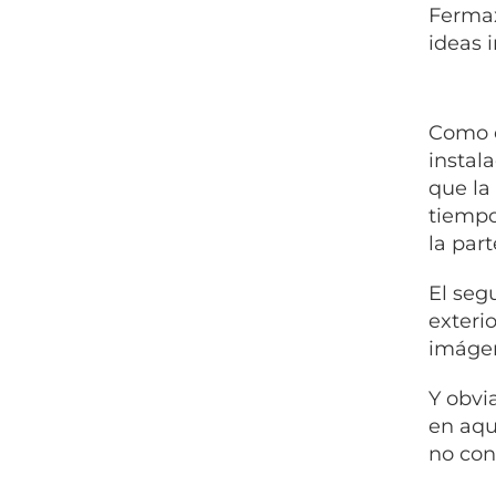
Fermax
ideas 
Como e
instal
que la
tiempo
la part
El seg
exteri
imágen
Y obvi
en aqu
no con