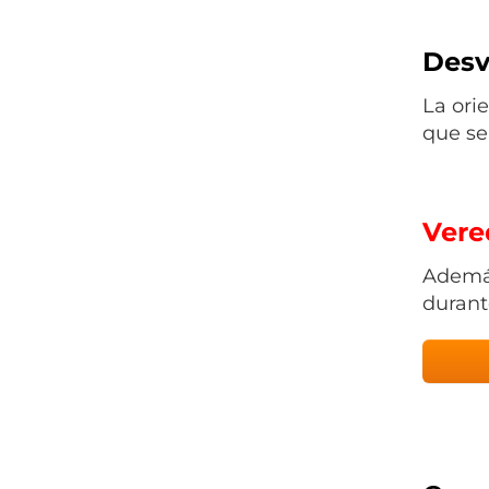
Desv
La ori
que se
Vered
Además
durant