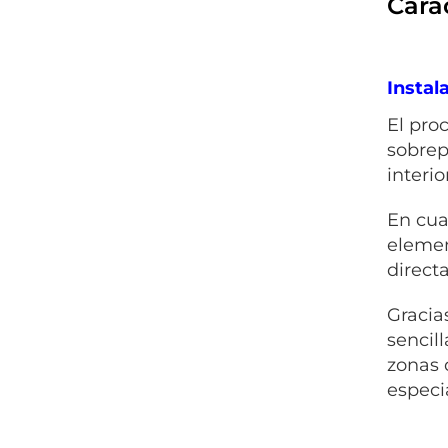
Carac
Instal
El pro
sobrep
interio
En cua
elemen
direct
Gracia
sencil
zonas 
especi