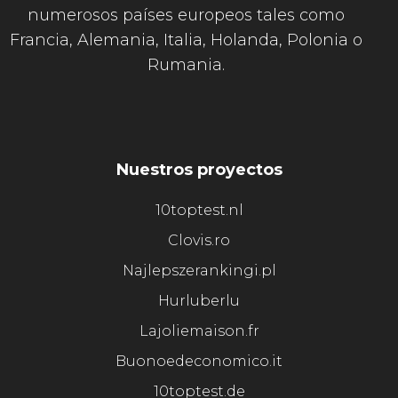
numerosos países europeos tales como
Francia, Alemania, Italia, Holanda, Polonia o
Rumania.
Nuestros proyectos
10toptest.nl
Clovis.ro
Najlepszerankingi.pl
Hurluberlu
Lajoliemaison.fr
Buonoedeconomico.it
10toptest.de