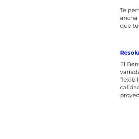
Te per
ancha y
que tu
Resol
El Ben
varied
flexib
calida
proyec