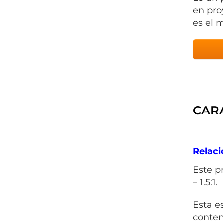
en pro
es el m
CARA
Relaci
Este p
– 1.5:1.
Esta e
conten