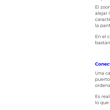
El zoo
alejar
caract
la pant
En el 
bastan
Conect
Una ca
puerto
ordena
Es rea
lo que