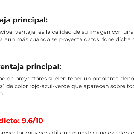
ja principal:
ncipal ventaja es la calidad de su imagen con una
a aún más cuando se proyecta datos done dicha ca
entaja principal:
ipo de proyectores
suelen tener un problema denom
es” de color rojo-azul-verde que aparecen sobre t
o.
icto: 9.6/10
proyector muy versátil que muestra una excelente