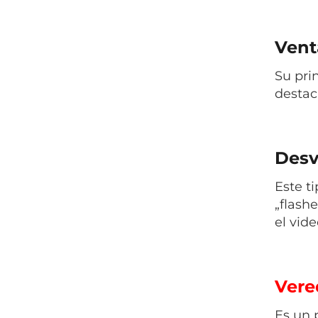
Venta
Su pri
destac
Desv
Este
t
„flash
el vide
Vered
Es un 