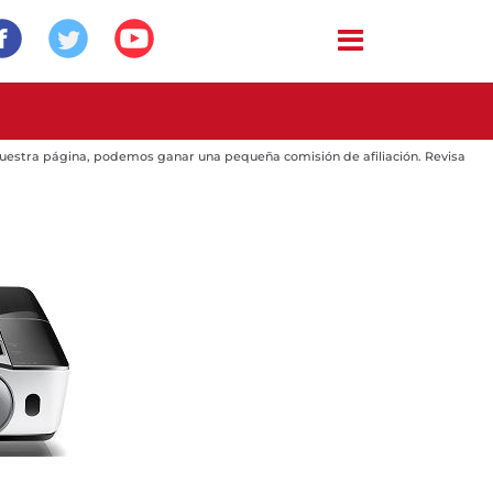
 nuestra página, podemos ganar una pequeña comisión de afiliación. Revisa