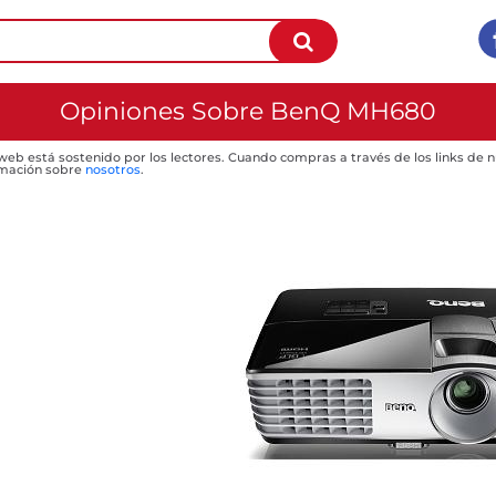
Opiniones Sobre BenQ MH680
 web está sostenido por los lectores. Cuando compras a través de los links de
mación sobre
nosotros
.