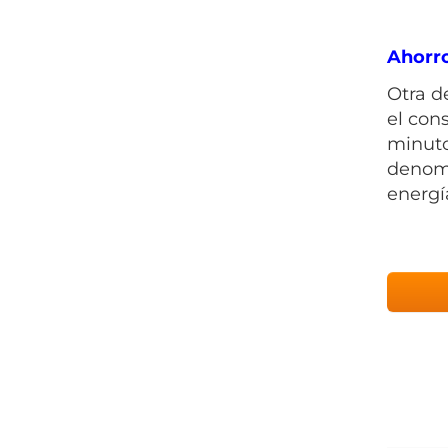
Ahorro
Otra d
el con
minuto
denomi
energí