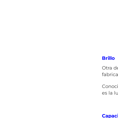
Brillo
Otra d
fabric
Conoci
es la 
Capac