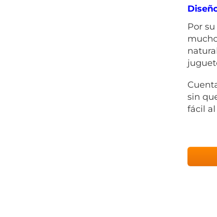
Diseñ
Por su
mucho 
natura
juguet
Cuenta
sin qu
fácil a