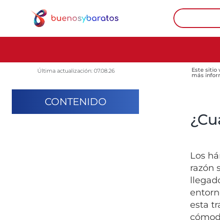
Este sitio
Última actualización: 07.08.26
más infor
CONTENIDO
¿Cu
Los há
razón 
llegad
entorn
esta t
cómod