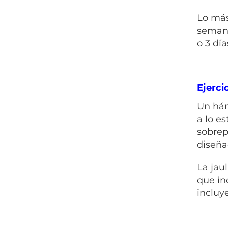
Lo más
semana
o 3 día
Ejerci
Un hám
a lo e
sobrep
diseña
La jau
que in
incluy