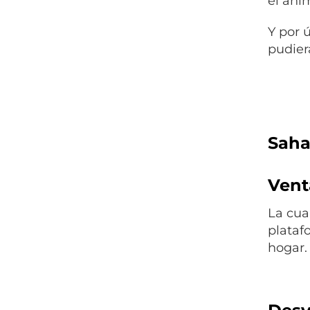
el anim
Y por 
pudiera
Saha
Venta
La cua
plataf
hogar.