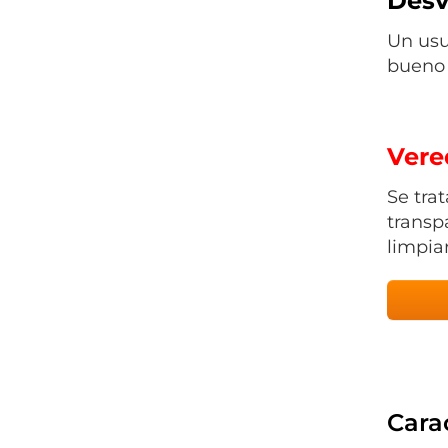
Desv
Un usu
bueno 
Vered
Se tra
transp
limpiar
Carac