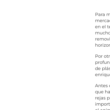
Para m
mercad
en el 
muchos
removi
horizo
Por ot
profun
de plá
enriqu
Antes 
que ha
rejas p
import