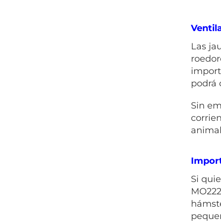
Ventil
Las ja
roedor
import
podrá 
Sin em
corrie
animal
Import
Si qui
MO222B
hámste
pequeñ