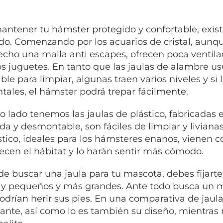
antener tu hámster protegido y confortable, existe
o. Comenzando por los acuarios de cristal, aunque
techo una malla anti escapes, ofrecen poca ventila
 juguetes. En tanto que las jaulas de alambre us
ble para limpiar, algunas traen varios niveles y si
ntales, el hámster podrá trepar fácilmente.
ro lado tenemos las jaulas de plástico, fabricadas 
da y desmontable, son fáciles de limpiar y liviana
stico, ideales para los hámsteres enanos, vienen c
ecen el hábitat y lo harán sentir más cómodo.
de buscar una jaula para tu mascota, debes fijart
y pequeños y más grandes. Ante todo busca un mo
odrían herir sus pies. En una comparativa de jaulas
ante, así como lo es también su diseño, mientra