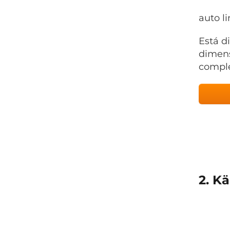
auto l
Está d
dimens
comple
2. K