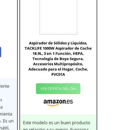
Aspirador de Sólidos y Líquidos,
TACKLIFE 1000W Aspirador de Coche
18.9L, 3 en 1 Función, HEPA,
Tecnología de Boya Segura,
Accesorios Multipropósito,
Adecuado para el Hogar, Coche,
PVC01A
lente
VER OFERTA DEL DIA
n
ma
mienta
. Es un
Este modelo es un buen producto
átil,
en relación a su precio. Funciona