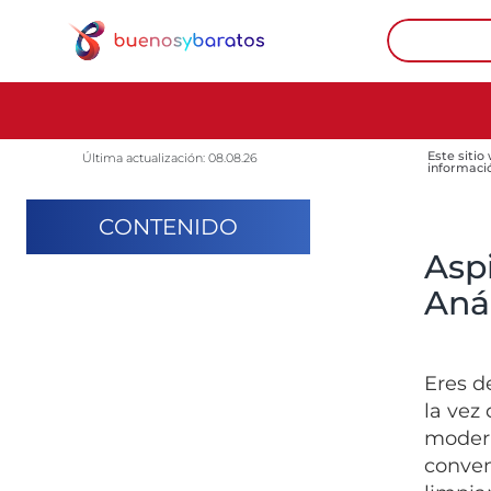
Este sitio
Última actualización: 08.08.26
informaci
CONTENIDO
Aspi
Anál
Eres d
la vez
modern
conven