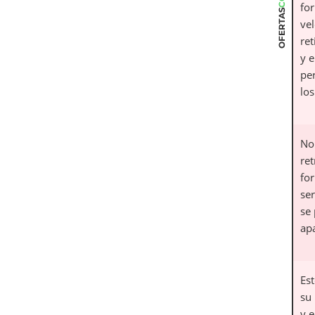
fo
OFERTAS
vel
re
y e
pe
lo
No
ret
fo
se
se
ap
Es
su
y e