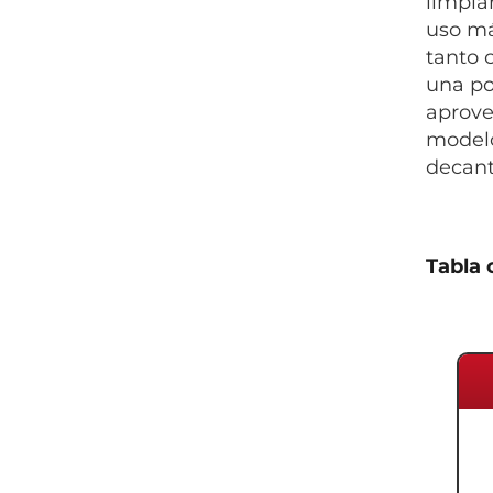
limpia
uso má
tanto 
una po
aprove
modelo
decant
Tabla 