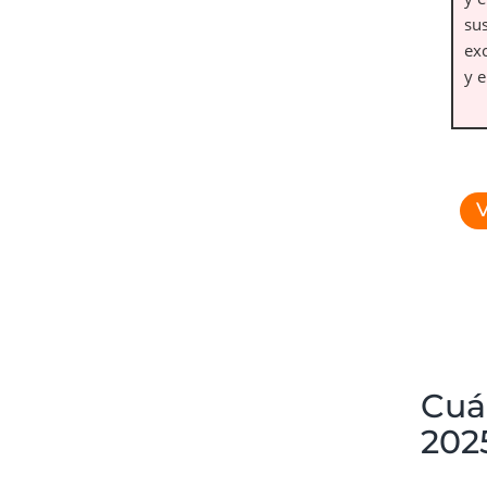
su
exc
y e
V
Cuál
202