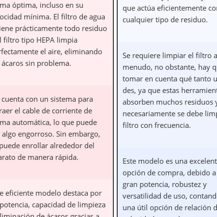
rma óptima, incluso en su
que actúa eficientemente co
ocidad mínima. El filtro de agua
cualquier tipo de residuo.
tiene prácticamente todo residuo
l filtro tipo HEPA limpia
rfectamente el aire, eliminando
Se requiere limpiar el filtro 
s ácaros sin problema.
menudo, no obstante, hay 
tomar en cuenta qué tanto u
des, ya que estas herramien
 cuenta con un sistema para
absorben muchos residuos 
raer el cable de corriente de
necesariamente se debe limp
rma automática, lo que puede
filtro con frecuencia.
r algo engorroso. Sin embargo,
 puede enrollar alrededor del
arato de manera rápida.
Este modelo es una excelen
opción de compra, debido a
gran potencia, robustez y
te eficiente modelo destaca por
versatilidad de uso, contan
 potencia, capacidad de limpieza
una útil opción de relación 
liminación de ácaros gracias a