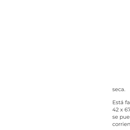
seca.
Está f
42 x 6
se pue
corrie