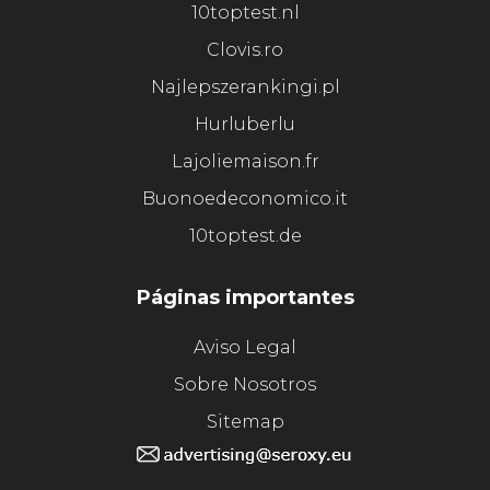
10toptest.nl
Clovis.ro
Najlepszerankingi.pl
Hurluberlu
Lajoliemaison.fr
Buonoedeconomico.it
10toptest.de
Páginas importantes
Aviso Legal
Sobre Nosotros
Sitemap