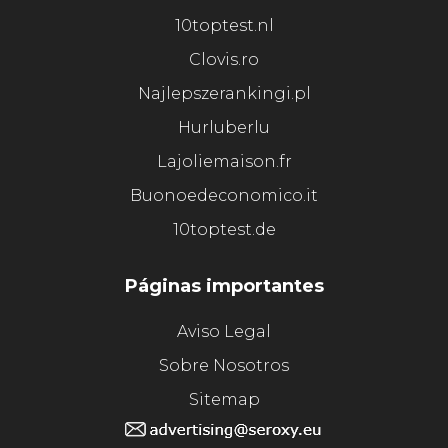
10toptest.nl
Clovis.ro
Najlepszerankingi.pl
Hurluberlu
Lajoliemaison.fr
Buonoedeconomico.it
10toptest.de
Páginas importantes
Aviso Legal
Sobre Nosotros
Sitemap