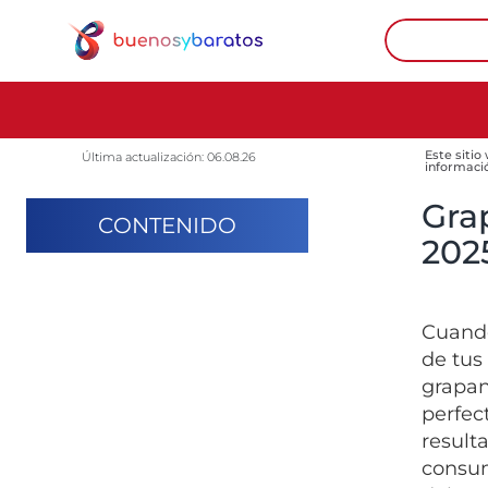
Este sitio
Última actualización: 06.08.26
informaci
Gra
CONTENIDO
202
Cuando
de tus
grapan
perfec
result
consum