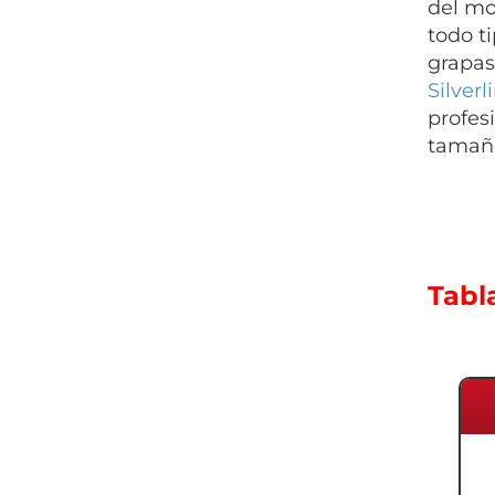
del mo
todo t
grapas
Silver
profes
tamaño
Tabl