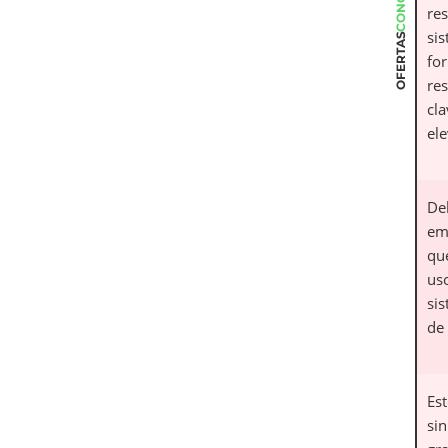
res
si
OFERTAS
for
res
cl
el
De
em
qu
us
sis
de 
Es
sin