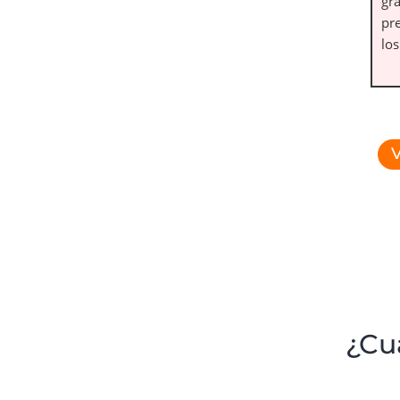
gr
pr
lo
V
¿Cu