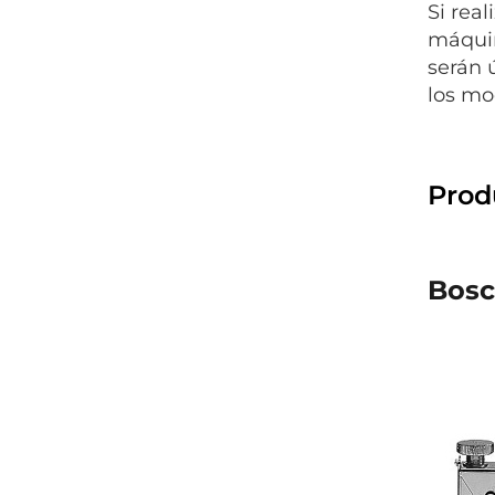
Si rea
máquin
serán ú
los mo
Prod
Bosc