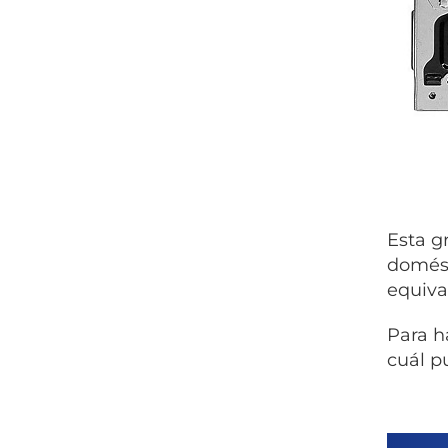
Esta g
domést
equiva
Para h
cuál p