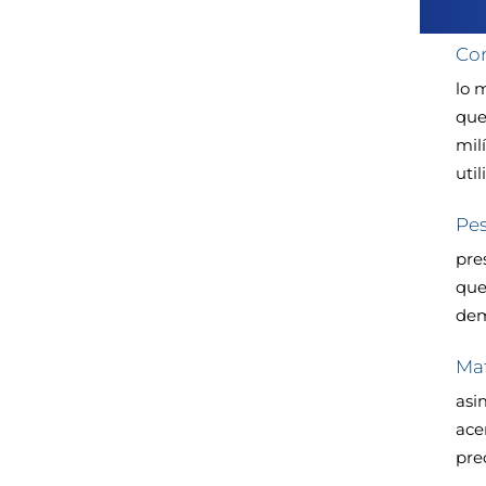
Com
lo 
que
mil
uti
Pes
pre
que
dem
Mat
asi
ace
pre