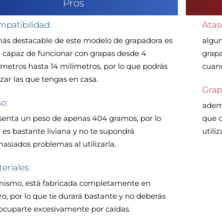
Pros
patibilidad:
Atas
más destacable de este modelo de grapadora es
algun
 capaz de funcionar con grapas desde 4
grapa
ímetros hasta 14 milímetros, por lo que podrás
cuand
lizar las que tengas en casa.
Grap
o:
ademá
senta un peso de apenas 404 gramos, por lo
que d
 es bastante liviana y no te supondrá
utiliz
asiados problemas al utilizarla.
eriales:
mismo, está fabricada completamente en
ro, por lo que te durará bastante y no deberás
ocuparte excesivamente por caídas.