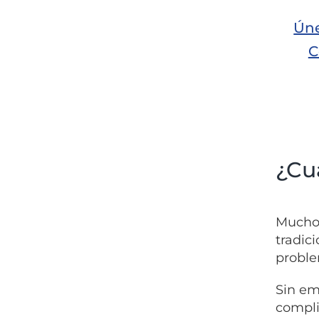
Úne
C
¿Cuá
Muchos
tradic
proble
Sin em
compli