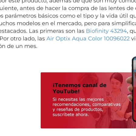
por este producto, además de que son muy cómodas
uiente, antes de hacer la compra de las lentes de 
s parámetros básicos como el tipo y la vida útil q
chos modelos en el mercado, pero para simplifica
stacados. Las primeras son las
Biofinity 43294
, q
Por otro lado, las
Air Optix Aqua Color 10096022
vi
ón de un mes.