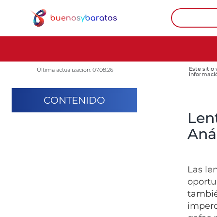
Este sitio
Última actualización: 07.08.26
informaci
CONTENIDO
Len
Anál
Las le
oportu
tambié
imperc