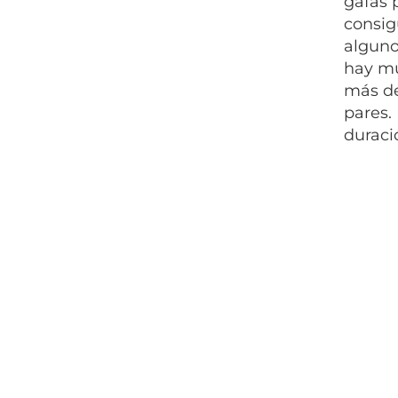
gafas 
consig
alguno
hay mu
más de
pares. 
duraci