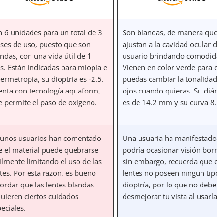
n 6 unidades para un total de 3
Son blandas, de manera que
ses de uso, puesto que son
ajustan a la cavidad ocular 
ndas, con una vida útil de 1
usuario brindando comodid
s. Están indicadas para miopía e
Vienen en color verde para 
ermetropía, su dioptría es -2.5.
puedas cambiar la tonalidad
enta con tecnología aquaform,
ojos cuando quieras. Su diá
e permite el paso de oxígeno.
es de 14.2 mm y su curva 8
gunos usuarios han comentado
Una usuaria ha manifestado
e el material puede quebrarse
podría ocasionar visión bor
ilmente limitando el uso de las
sin embargo, recuerda que 
tes. Por esta razón, es bueno
lentes no poseen ningún tip
cordar que las lentes blandas
dioptría, por lo que no debe
quieren ciertos cuidados
desmejorar tu vista al usarla
eciales.