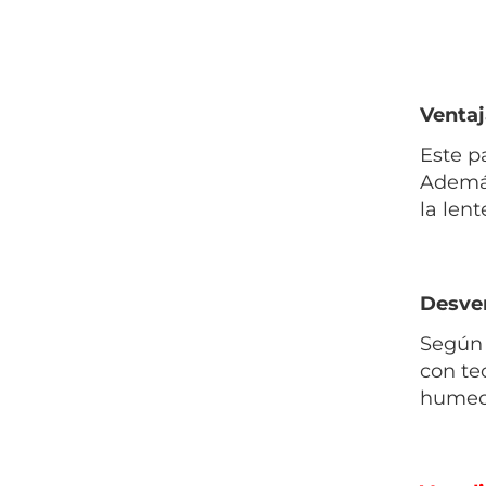
Ventaj
Este p
Además
la lent
Desven
Según 
con te
humect