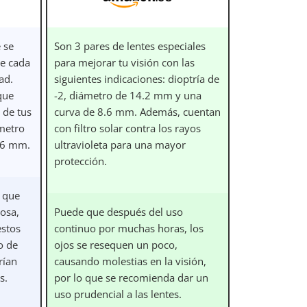
 se
Son 3 pares de lentes especiales
de cada
para mejorar tu visión con las
ad.
siguientes indicaciones: dioptría de
que
-2, diámetro de 14.2 mm y una
 de tus
curva de 8.6 mm. Además, cuentan
metro
con filtro solar contra los rayos
.6 mm.
ultravioleta para una mayor
protección.
 que
rosa,
Puede que después del uso
estos
continuo por muchas horas, los
o de
ojos se resequen un poco,
rían
causando molestias en la visión,
s.
por lo que se recomienda dar un
uso prudencial a las lentes.