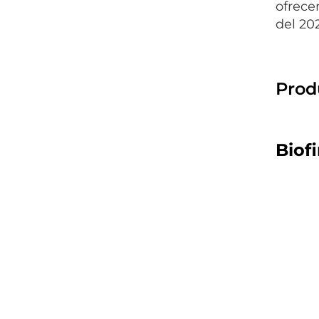
ofrece
del 20
Prod
Biof