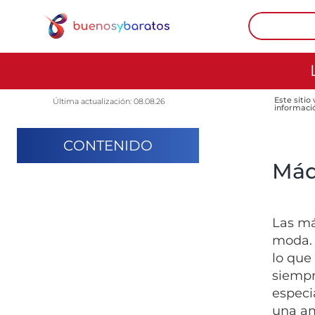
Este sitio
Última actualización: 08.08.26
informaci
CONTENIDO
Máq
Las má
moda. 
lo que 
siempr
espec
una am