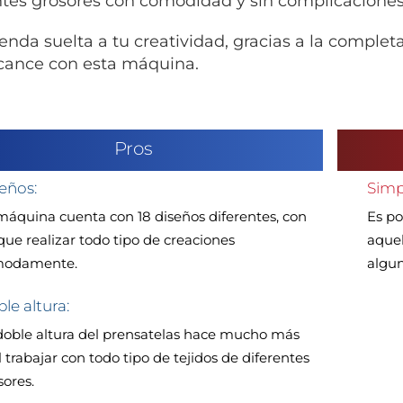
ntes grosores con comodidad y sin complicaciones
ienda suelta a tu creatividad, gracias a la comple
lcance con esta máquina.
Pros
eños:
Simp
máquina cuenta con 18 diseños diferentes, con
Es po
 que realizar todo tipo de creaciones
aquel
modamente.
algu
le altura:
doble altura del prensatelas hace mucho más
l trabajar con todo tipo de tejidos de diferentes
sores.