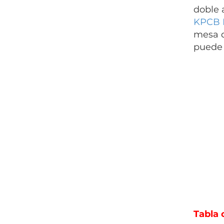
doble 
KPCB M
mesa d
puede 
Tabla 