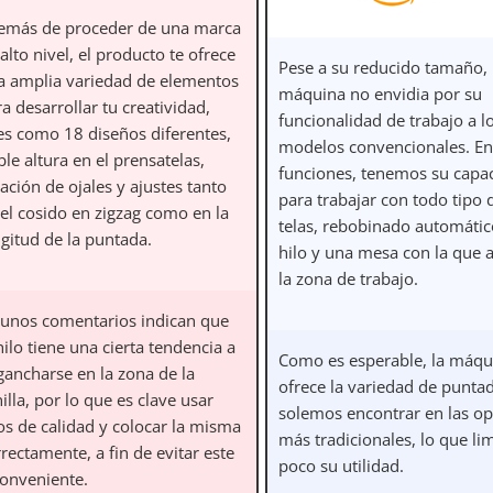
emás de proceder de una marca
alto nivel, el producto te ofrece
Pese a su reducido tamaño, 
a amplia variedad de elementos
máquina no envidia por su
a desarrollar tu creatividad,
funcionalidad de trabajo a l
les como 18 diseños diferentes,
modelos convencionales. En
le altura en el prensatelas,
funciones, tenemos su capa
ación de ojales y ajustes tanto
para trabajar con todo tipo 
 el cosido en zigzag como en la
telas, rebobinado automátic
gitud de la puntada.
hilo y una mesa con la que 
la zona de trabajo.
gunos comentarios indican que
hilo tiene una cierta tendencia a
Como es esperable, la máqu
gancharse en la zona de la
ofrece la variedad de punta
illa, por lo que es clave usar
solemos encontrar en las o
os de calidad y colocar la misma
más tradicionales, lo que li
rectamente, a fin de evitar este
poco su utilidad.
conveniente.