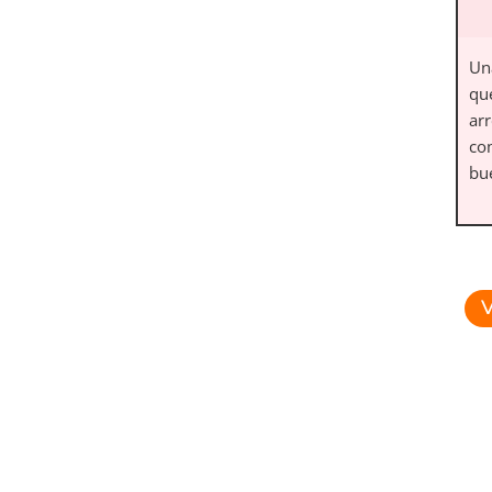
Un
qu
arr
co
bu
V