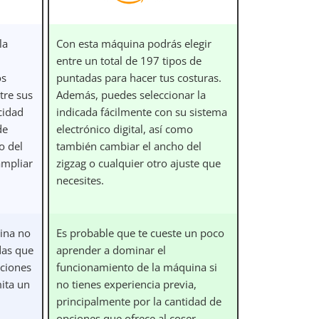
la
Con esta máquina podrás elegir
entre un total de 197 tipos de
os
puntadas para hacer tus costuras.
tre sus
Además, puedes seleccionar la
cidad
indicada fácilmente con su sistema
de
electrónico digital, así como
o del
también cambiar el ancho del
ampliar
zigzag o cualquier otro ajuste que
necesites.
ina no
Es probable que te cueste un poco
das que
aprender a dominar el
pciones
funcionamiento de la máquina si
mita un
no tienes experiencia previa,
principalmente por la cantidad de
opciones que ofrece al coser.