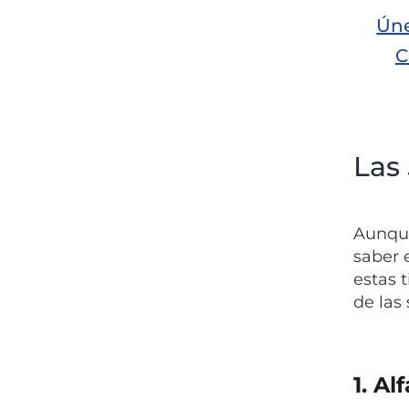
Úne
C
Las
Aunque 
saber 
estas 
de las
1.
Al