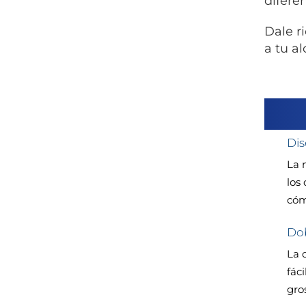
difere
Dale r
a tu a
Dis
La 
los
có
Dob
La 
fáci
gro