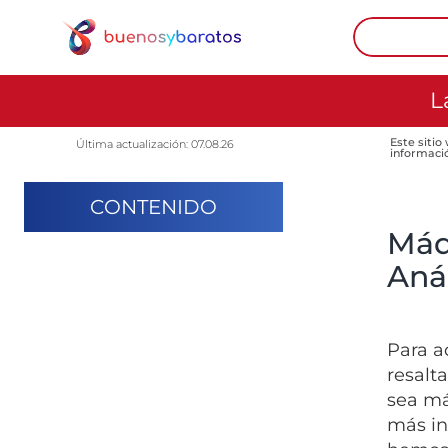
L
Este sitio
Última actualización: 07.08.26
informaci
CONTENIDO
Máq
Anál
Para a
resalt
sea má
más in