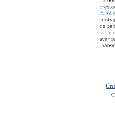
hemos 
presta
252651
centra
de pap
señal
avance
manera
Úne
C