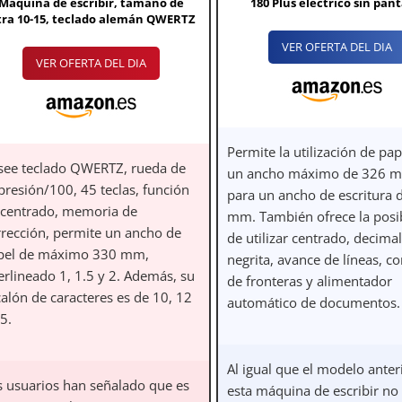
Máquina de escribir, tamaño de
180 Plus eléctrico sin pant
tra 10-15, teclado alemán QWERTZ
VER OFERTA DEL DIA
VER OFERTA DEL DIA
Permite la utilización de pa
see teclado QWERTZ, rueda de
un ancho máximo de 326 
presión/100, 45 teclas, función
para un ancho de escritura 
 centrado, memoria de
mm. También ofrece la posi
rrección, permite un ancho de
de utilizar centrado, decimal
pel de máximo 330 mm,
negrita, avance de líneas, co
erlineado 1, 1.5 y 2. Además, su
de fronteras y alimentador
alón de caracteres es de 10, 12
automático de documentos.
5.
Al igual que el modelo anter
s usuarios han señalado que es
esta máquina de escribir no