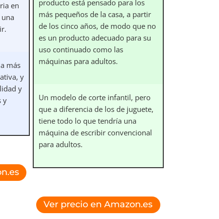
producto está pensado para los
ria en
más pequeños de la casa, a partir
s una
de los cinco años, de modo que no
ir.
es un producto adecuado para su
uso continuado como las
máquinas para adultos.
 la más
ativa, y
lidad y
Un modelo de corte infantil, pero
s y
que a diferencia de los de juguete,
tiene todo lo que tendría una
máquina de escribir convencional
para adultos.
n.es
Ver precio en Amazon.es