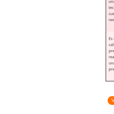
un
te
cu
ne
Es
cal
pr
re
un
pre
V