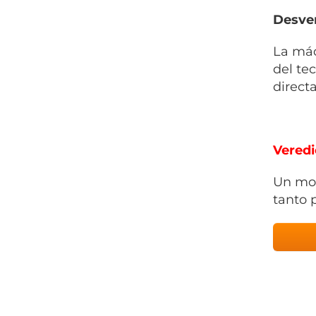
Desven
La máq
del te
direct
Veredi
Un mod
tanto 