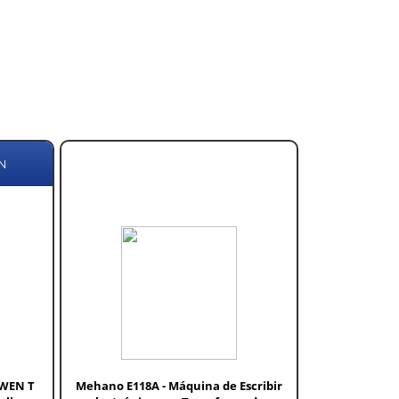
N
TWEN T
Mehano E118A - Máquina de Escribir