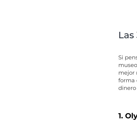
Las
Si pen
museos
mejor 
forma 
dinero
1. O