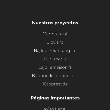
Nuestros proyectos
10toptest.nl
Clovis.ro
Najlepszerankingi.pl
Hurluberlu
Lajoliemaison.fr
Buonoedeconomico.it
10toptest.de
Páginas importantes
Aviso Legal