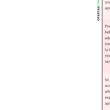
un
ap
OFERTAS
Po
be
ad
int
la
re
ser
Se 
ac
añ
exp
ap