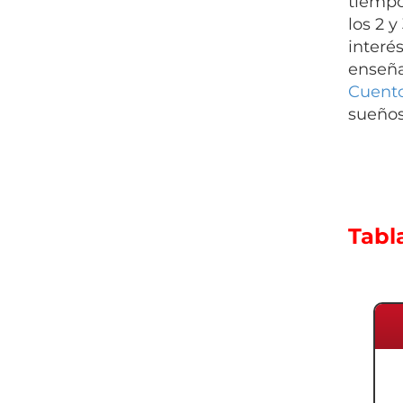
tiempo
los 2 y
interé
enseñan
Cuento
sueños
Tabl