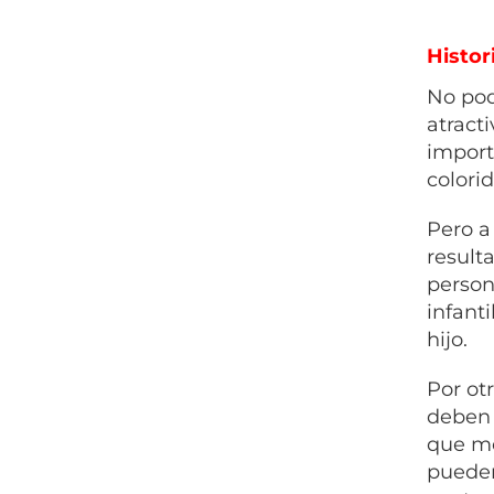
Histor
No pod
atracti
import
colorid
Pero a
result
person
infant
hijo.
Por ot
deben 
que mo
pueden