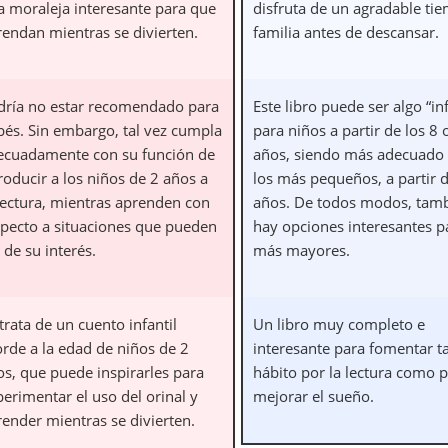
a moraleja interesante para que
disfruta de un agradable ti
rendan mientras se divierten.
familia antes de descansar.
dría no estar recomendado para
Este libro puede ser algo “inf
bés. Sin embargo, tal vez cumpla
para niños a partir de los 8 
ecuadamente con su función de
años, siendo más adecuado
roducir a los niños de 2 años a
los más pequeños, a partir d
 lectura, mientras aprenden con
años. De todos modos, tam
specto a situaciones que pueden
hay opciones interesantes p
 de su interés.
más mayores.
trata de un cuento infantil
Un libro muy completo e
orde a la edad de niños de 2
interesante para fomentar ta
os, que puede inspirarles para
hábito por la lectura como 
erimentar el uso del orinal y
mejorar el sueño.
render mientras se divierten.