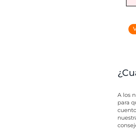
V
¿Cu
A los 
para q
cuento
nuestr
consej