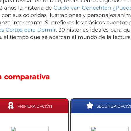
 para revisar en detalle, te ofrecemos algunas re
 3 años la historia de
Guido van Genechten ¿Puedo
s con sus coloridas ilustraciones y personajes ani
za interesante. Si prefieres los clásicos cuentos p
s Cortos para Dormir
, 30 historias ideales para 
, al tiempo que se acercan al mundo de la lectura
a comparativa
PRIMERA OPCIÓN
SEGUNDA OPCIÓ