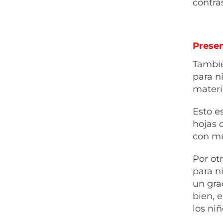
contra
Prese
Tambié
para n
materi
Esto e
hojas 
con mu
Por ot
para n
un gra
bien, 
los ni