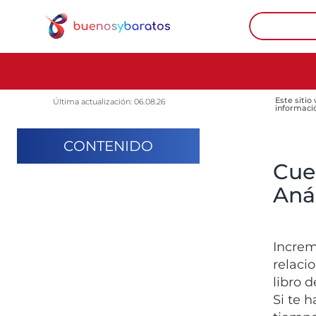
Este sitio
Última actualización: 06.08.26
informaci
CONTENIDO
Cue
Anál
Increm
relaci
libro d
Si te 