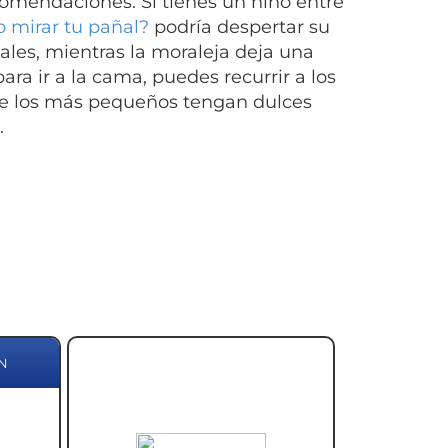
comendaciones. Si tienes un niño entre
 mirar tu pañal?
podría despertar su
males, mientras la moraleja deja una
ara ir a la cama, puedes recurrir a los
que los más pequeños tengan dulces
.
N