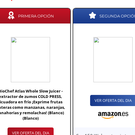
PRIMERA OPCIÓN
SEGUNDA OPCIÓ
BioChef Atlas Whole Slow Juicer -
extractor de zumos COLD PRESS,
VER OFERTA DEL DIA
licuadora en frío ¡Exprime frutas
nteras como manzanas, naranjas,
anahorias y remolachas! (Blanco)
(Blanco)
VER OFERTA DEL DIA