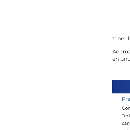
tener l
Además
en uno
Pre
Con
Tec
can