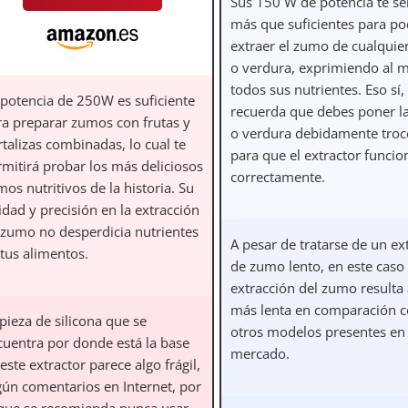
Sus 150 W de potencia te se
más que suficientes para po
extraer el zumo de cualquier
o verdura, exprimiendo al 
todos sus nutrientes. Eso sí,
 potencia de 250W es suficiente
recuerda que debes poner la
ra preparar zumos con frutas y
o verdura debidamente tro
talizas combinadas, lo cual te
para que el extractor funcio
rmitirá probar los más deliciosos
correctamente.
os nutritivos de la historia. Su
idad y precisión en la extracción
 zumo no desperdicia nutrientes
A pesar de tratarse de un ex
 tus alimentos.
de zumo lento, en este caso 
extracción del zumo resulta
más lenta en comparación 
pieza de silicona que se
otros modelos presentes en 
cuentra por donde está la base
mercado.
este extractor parece algo frágil,
gún comentarios en Internet, por
 que se recomienda nunca usar