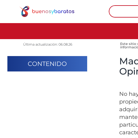
Este sitio
Última actualización: 06.08.26
informaci
Maq
CONTENIDO
Opin
No hay
propie
adquir
manten
partic
caract