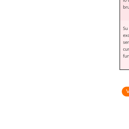
br
Su 
exc
ser
cu
fu
V