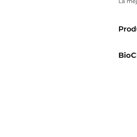
La mej
Prod
BioC