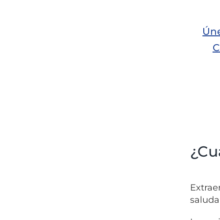
Úne
C
¿Cuá
Extrae
saluda