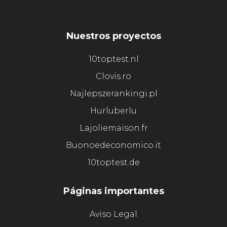
Nuestros proyectos
10toptest.nl
Clovis.ro
Najlepszerankingi.pl
Hurluberlu
Lajoliemaison.fr
Buonoedeconomico.it
10toptest.de
Páginas importantes
Aviso Legal