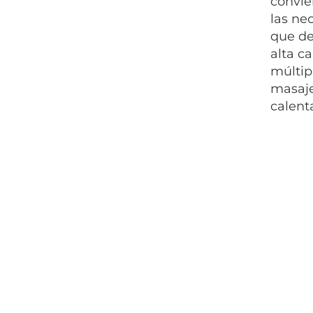
convie
las ne
que de
alta ca
múltip
masaje
calent