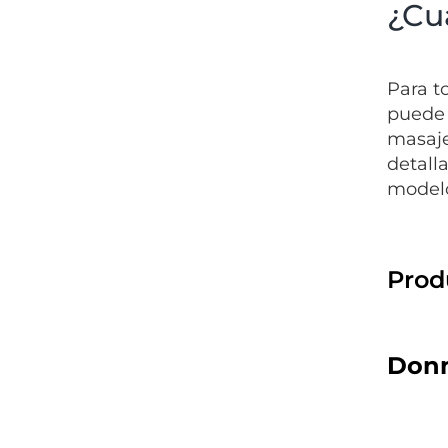
¿Cu
Para t
puede 
masaje
detall
modelo
Prod
Donn