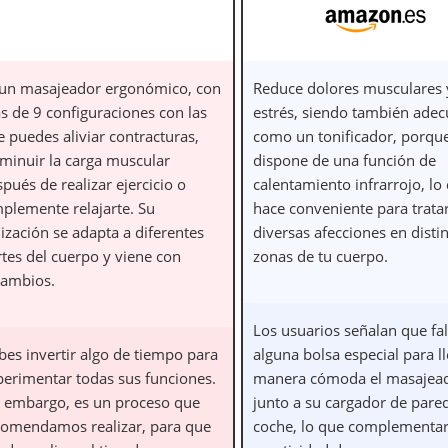
 un masajeador ergonómico, con
Reduce dolores musculares 
s de 9 configuraciones con las
estrés, siendo también ade
 puedes aliviar contracturas,
como un tonificador, porqu
sminuir la carga muscular
dispone de una función de
pués de realizar ejercicio o
calentamiento infrarrojo, lo
mplemente relajarte. Su
hace conveniente para trata
lización se adapta a diferentes
diversas afecciones en disti
rtes del cuerpo y viene con
zonas de tu cuerpo.
cambios.
Los usuarios señalan que fal
bes invertir algo de tiempo para
alguna bolsa especial para l
perimentar todas sus funciones.
manera cómoda el masajea
n embargo, es un proceso que
junto a su cargador de pare
comendamos realizar, para que
coche, lo que complementar