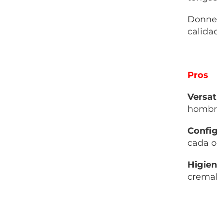
Donner
calida
Pros
Versat
hombros
Confi
cada o
Higie
cremal