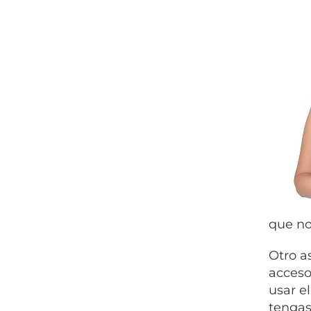
que no
Otro a
acceso
usar e
tengas