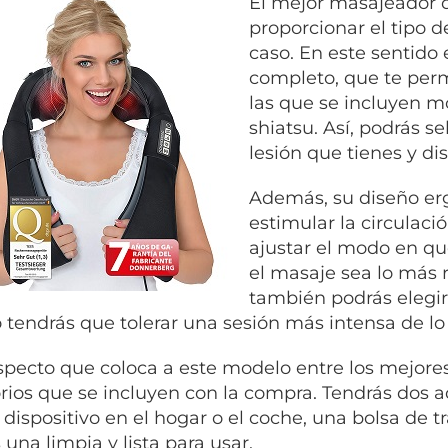
El mejor masajeador 
proporcionar el tipo 
caso. En este sentid
completo, que te perm
las que se incluyen mo
shiatsu. Así, podrás s
lesión que tienes y dis
Además, su diseño erg
estimular la circulac
ajustar el modo en qu
el masaje sea lo más r
también podrás elegir 
 tendrás que tolerar una sesión más intensa de lo
specto que coloca a este modelo entre los mejore
rios que se incluyen con la compra. Tendrás dos a
l dispositivo en el hogar o el coche, una bolsa de 
 una limpia y lista para usar.