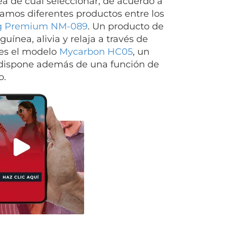
ea de cuál seleccionar, de acuerdo a
amos diferentes productos entre los
g Premium NM-089
. Un producto de
uínea, alivia y relaja a través de
 es el modelo
Mycarbon HC05
, un
e dispone además de una función de
o.