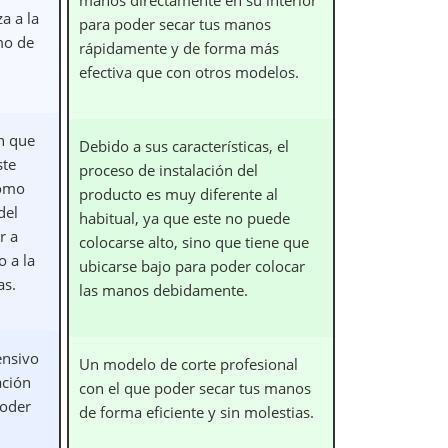
a a la
para poder secar tus manos
mo de
rápidamente y de forma más
efectiva que con otros modelos.
n que
Debido a sus características, el
ste
proceso de instalación del
como
producto es muy diferente al
del
habitual, ya que este no puede
r a
colocarse alto, sino que tiene que
o a la
ubicarse bajo para poder colocar
as.
las manos debidamente.
ensivo
Un modelo de corte profesional
ación
con el que poder secar tus manos
poder
de forma eficiente y sin molestias.