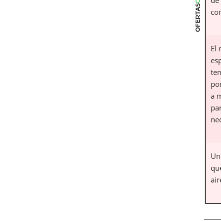
OFERTAS
co
El 
es
te
po
a 
par
nec
Un 
qu
air