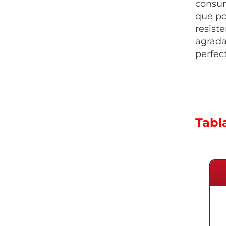
consum
que po
resist
agrada
perfec
Tabl