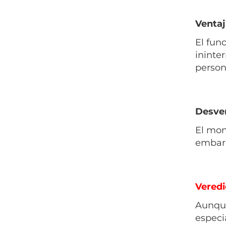
Ventaj
El fun
ininte
person
Desven
El mon
embarg
Veredi
Aunque
especi