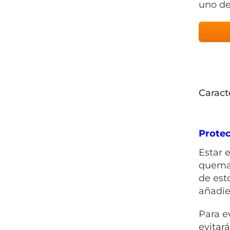
uno de
Caract
Prote
Estar 
quemar
de est
añadie
Para e
evitar