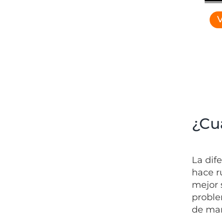
V
¿Cu
La dif
hace r
mejor 
proble
de man