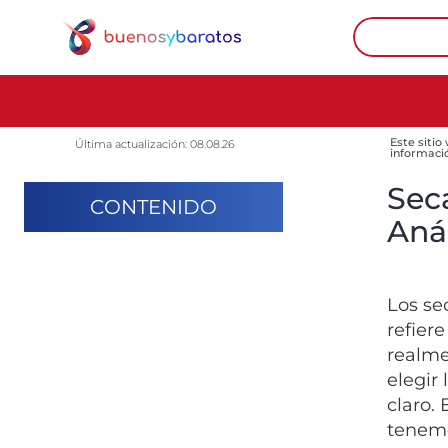
Este sitio
Última actualización: 08.08.26
informaci
Sec
CONTENIDO
Anál
Los se
refier
realme
elegir
claro.
tenem