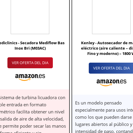
diclinics - Secadora Mediflow Bas
Kenley - Autosecador de 
Inox Bri (M03AC)
eléctrico (aire caliente – d
Fino y moderno) – 1800
VER OFERTA DEL DIA
VER OFERTA DEL DIA
sistema de turbina licuadora con
Es un modelo pensado
ble entrada en formato
especialmente para usos int
métrico facilita obtener un nivel
como los que pueden darse
salida de aire de alta velocidad,
lugares abiertos al público y
e permite poder secar las manos
intensidad de paso, contan
forma eficiente y sin