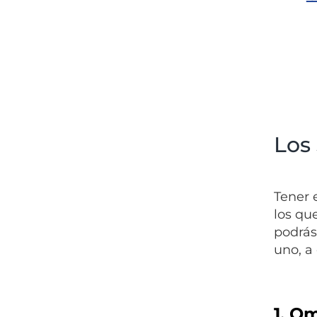
Los
Tener 
los qu
podrás
uno, a
1. O