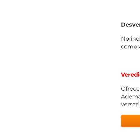
Desven
No inc
compra
Veredi
Ofrece
Además
versati