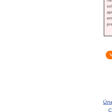
so
ap
em
pre
V
Úne
C