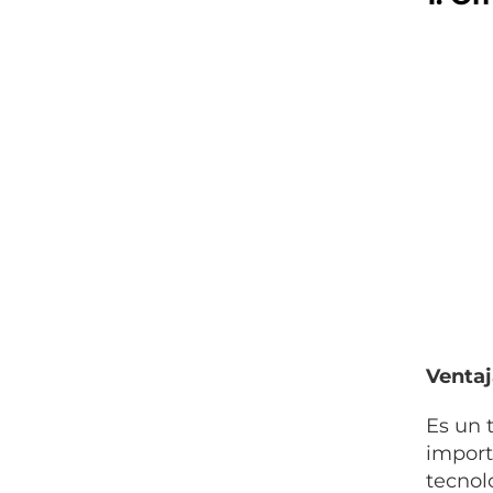
Ventaj
Es un 
import
tecnol