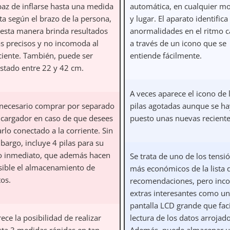
paz de inflarse hasta una medida
automática, en cualquier 
ta según el brazo de la persona,
y lugar. El aparato identifica
 esta manera brinda resultados
anormalidades en el ritmo c
s precisos y no incomoda al
a través de un icono que se
ciente. También, puede ser
entiende fácilmente.
ustado entre 22 y 42 cm.
A veces aparece el icono de 
 necesario comprar por separado
pilas agotadas aunque se h
 cargador en caso de que desees
puesto unas nuevas recient
rlo conectado a la corriente. Sin
bargo, incluye 4 pilas para su
o inmediato, que además hacen
Se trata de uno de los tens
sible el almacenamiento de
más económicos de la lista 
tos.
recomendaciones, pero inc
extras interesantes como u
pantalla LCD grande que facil
ece la posibilidad de realizar
lectura de los datos arrojado
sta 3 medidas rápidas en tan
Además, puede almacenar u