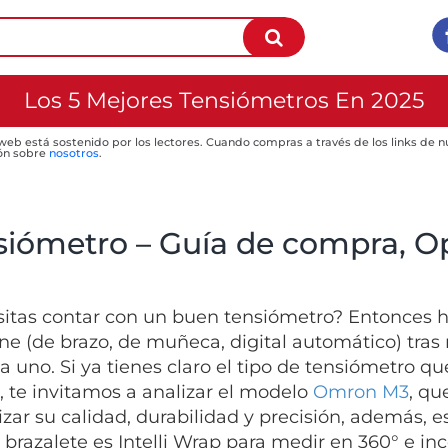
Los 5 Mejores Tensiómetros En 2025
 web está sostenido por los lectores. Cuando compras a través de los links de
ón sobre
nosotros
.
siómetro – Guía de compra, Op
itas contar con un buen tensiómetro? Entonces ha
ne (de brazo, de muñeca, digital automático) tras r
a uno. Si ya tienes claro el tipo de tensiómetro qu
, te invitamos a analizar el modelo
Omron M3
, qu
izar su calidad, durabilidad y precisión, además, es
 brazalete es Intelli Wrap para medir en 360° e inc