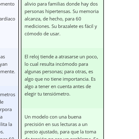
momento
alivio para familias donde hay dos
personas hipertensas. Su memoria
ardíaco
alcanza, de hecho, para 60
mediciones. Su brazalete es fácil y
cómodo de usar.
las
El reloj tiende a atrasarse un poco,
ayan
lo cual resulta incómodo para
emente.
algunas personas; para otras, es
algo que no tiene importancia. Es
algo a tener en cuenta antes de
elegir tu tensiómetro.
iómetros
de
orpora
na
Un modelo con una buena
ita la
precisión en sus lecturas a un
s.
precio ajustado, para que la toma
nas 60
de tensión no sea un problema. Se