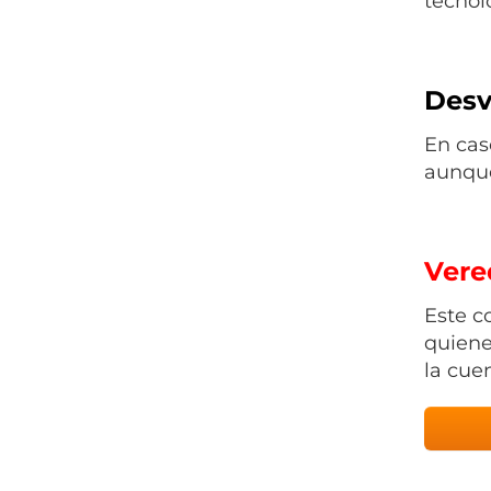
tecnolo
Desv
En cas
aunque
Vered
Este c
quiene
la cue