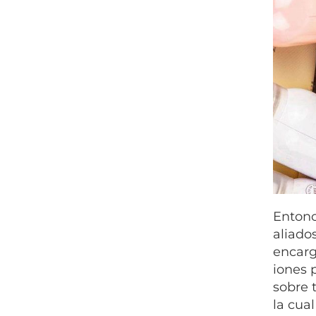
Entonc
aliado
encarg
iones 
sobre 
la cua