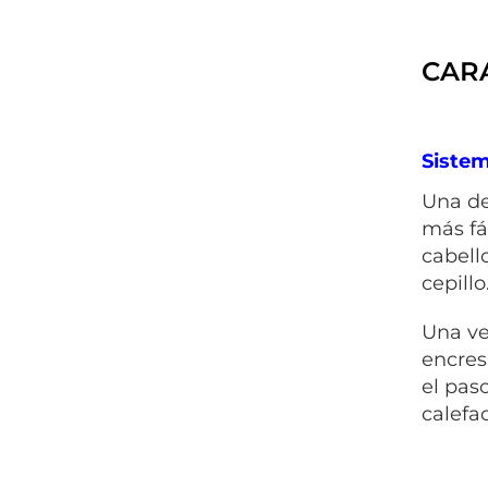
CARA
Siste
Una de
más fá
cabello
cepillo
Una ve
encres
el paso
calefa