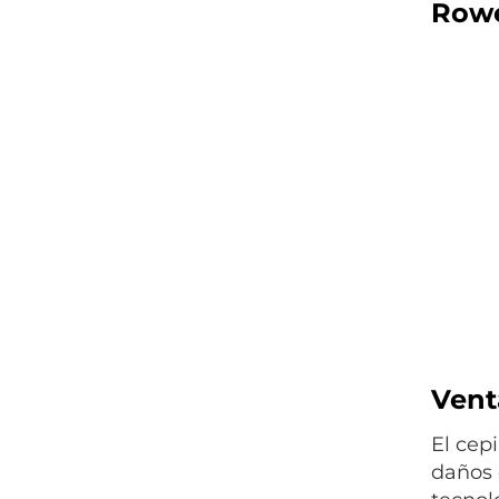
Rowe
Venta
El cep
daños 