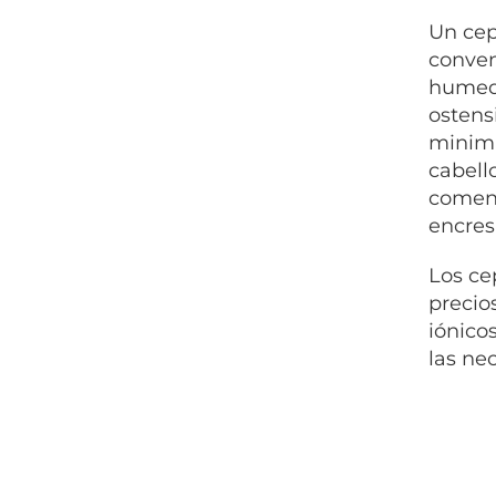
Un cep
conven
humeda
ostens
minimi
cabell
coment
encres
Los ce
precio
iónico
las ne