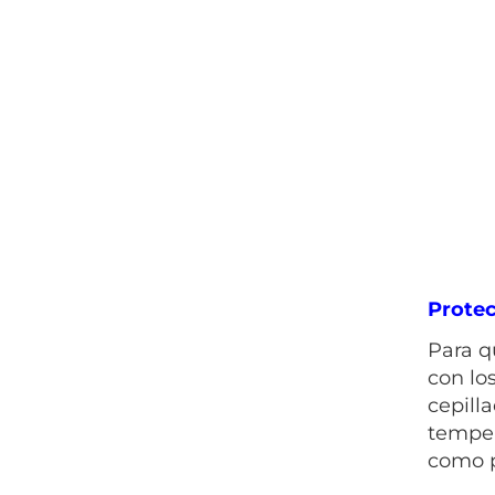
Protec
Para q
con lo
cepill
temper
como p