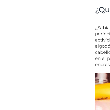
¿Qué
¿Sabía
perfec
activi
algodó
cabell
en el 
encresp