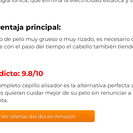
gía iónica, que elimina la electricidad estática y s
entaja principal:
o de pelo muy grueso o muy rizado, es necesario 
 con el paso del tiempo el cabello también tiende 
icto: 9.8/10
ompleto cepillo alisador es la alternativa perfecta
s quieran cuidar mejor de su pelo sin renunciar a 
nta.
Ver ofertas del día en Amazon