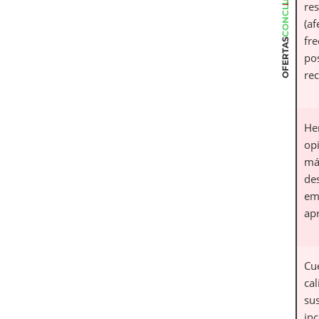
CONCLUSIÓN
res
(af
fre
OFERTAS
po
re
He
op
má
de
em
ap
Cu
ca
su
inc