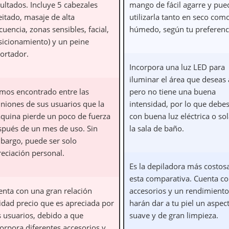
ultados. Incluye 5 cabezales
mango de fácil agarre y pue
eitado, masaje de alta
utilizarla tanto en seco com
cuencia, zonas sensibles, facial,
húmedo, según tu preferenc
sicionamiento) y un peine
cortador.
Incorpora una luz LED para
iluminar el área que deseas a
mos encontrado entre las
pero no tiene una buena
iniones de sus usuarios que la
intensidad, por lo que debe
quina pierde un poco de fuerza
con buena luz eléctrica o so
spués de un mes de uso. Sin
la sala de baño.
bargo, puede ser solo
reciación personal.
Es la depiladora más costos
esta comparativa. Cuenta c
enta con una gran relación
accesorios y un rendimiento
lidad precio que es apreciada por
harán dar a tu piel un aspec
s usuarios, debido a que
suave y de gran limpieza.
orpora diferentes accesorios y