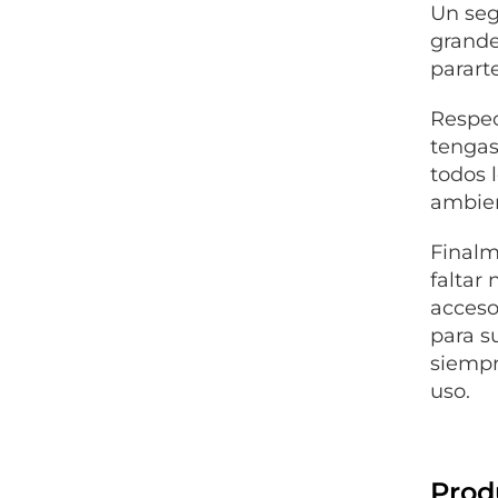
Un seg
grande
parart
Respec
tengas
todos 
ambien
Finalm
faltar 
acceso
para s
siempr
uso.
Prod