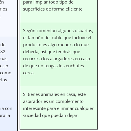
én
para limpiar todo tipo de
rios
superficies de forma eficiente.
s
Según comentan algunos usuarios,
el tamaño del cable que incluye el
 de
producto es algo menor a lo que
 82
debería, así que tendrás que
 más
recurrir a los alargadores en caso
recer
de que no tengas los enchufes
y como
cerca.
rios
Si tienes animales en casa, este
aspirador es un complemento
ia con
interesante para eliminar cualquier
ra la
suciedad que puedan dejar.