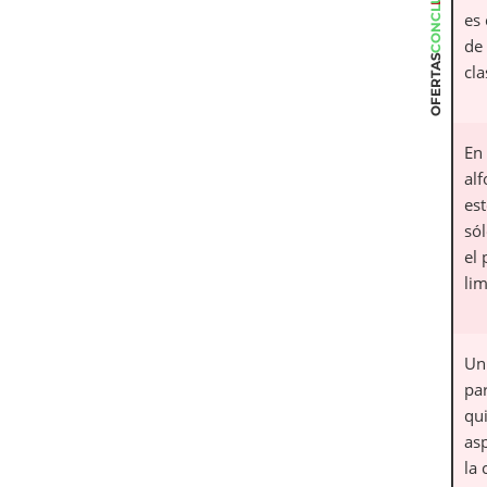
CONCLUSIÓN
es
de
OFERTAS
cla
En
al
es
sól
el
lim
Un
pa
qu
as
la 