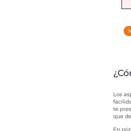
V
¿Cóm
Los
as
facili
te pre
que de
En pri