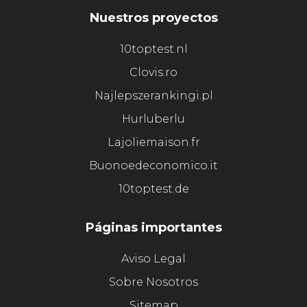
Nuestros proyectos
10toptest.nl
Clovis.ro
Najlepszerankingi.pl
Hurluberlu
Lajoliemaison.fr
Buonoedeconomico.it
10toptest.de
Páginas importantes
Aviso Legal
Sobre Nosotros
Sitemap