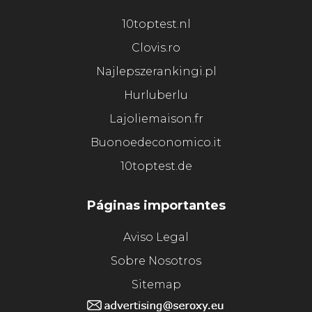
10toptest.nl
Clovis.ro
Najlepszerankingi.pl
Hurluberlu
Lajoliemaison.fr
Buonoedeconomico.it
10toptest.de
Páginas importantes
Aviso Legal
Sobre Nosotros
Sitemap