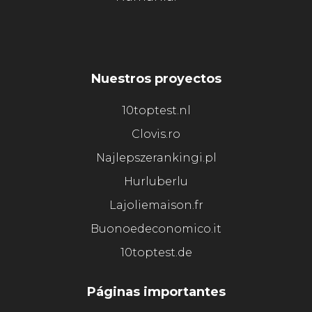
Nuestros proyectos
10toptest.nl
Clovis.ro
Najlepszerankingi.pl
Hurluberlu
Lajoliemaison.fr
Buonoedeconomico.it
10toptest.de
Páginas importantes