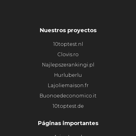
Nuestros proyectos
10toptest.nl
Clovis.ro
Najlepszerankingi.pl
Hurluberlu
Lajoliemaison.fr
Buonoedeconomico.it
10toptest.de
Páginas importantes