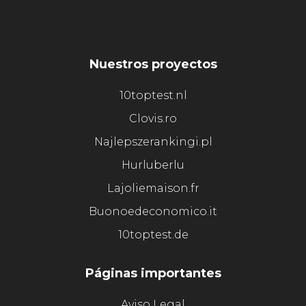
Nuestros proyectos
10toptest.nl
Clovis.ro
Najlepszerankingi.pl
Hurluberlu
Lajoliemaison.fr
Buonoedeconomico.it
10toptest.de
Páginas importantes
Aviso Legal