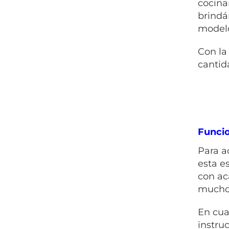
cocina
brindá
modelo
Con la
cantid
Funci
Para a
esta e
con ac
mucho 
En cua
instru