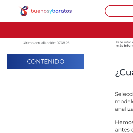
Este sitio
Última actualización: 07.08.26
más infor
CONTENIDO
¿Cuá
Selecc
modelo
analiz
Hemos 
antes 