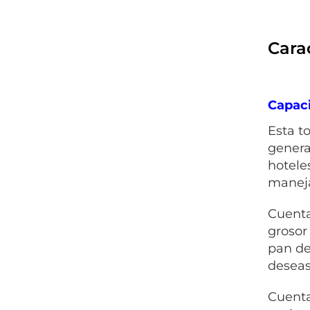
Carac
Capaci
Esta t
genera
hotele
maneja
Cuenta
grosor
pan de
deseas
Cuenta