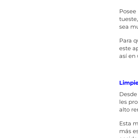
Posee 
tueste
sea mu
Para q
este a
así en
Limpie
Desde 
les pr
alto r
Esta m
más es