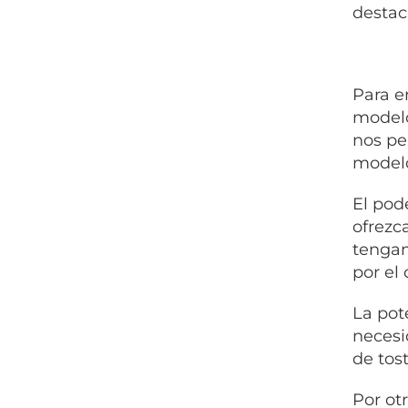
destac
Para e
modelo
nos pe
modelo
El pod
ofrezc
tengam
por el
La pot
necesi
de tos
Por otr