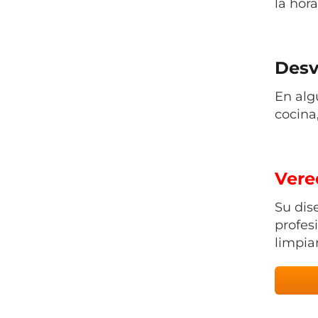
la hor
Desv
En alg
cocina
Vered
Su dis
profes
limpiar