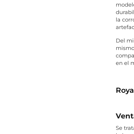
modelo
durabi
la cor
artefa
Del mi
mismo,
compar
en el 
Roya
Vent
Se tra