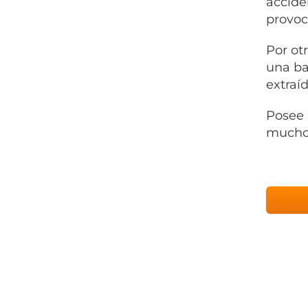
accide
provoc
Por ot
una ba
extraíd
Posee 
mucho 